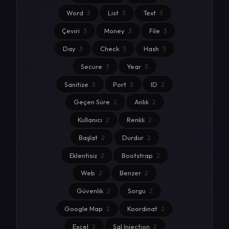
Word
3
List
3
Text
3
Çeviri
3
Money
3
File
3
Day
3
Check
3
Hash
3
Secure
3
Year
3
Sanitize
3
Port
3
ID
2
Geçen Süre
2
Anlık
2
Kullanıcı
2
Renkli
2
Başlat
2
Durdur
2
Eklentisiz
2
Bootstrap
2
Web
2
Benzer
2
Güvenlik
2
Sorgu
2
Google Map
2
Koordinat
2
Excel
2
Sql Injection
2