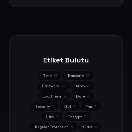
Etiket Bulutu
Time
13
Translate
12
Password
10
Array
9
Load Time
8
Date
8
Security
7
Get
7
Php
7
Html
7
Encrypt
7
Regular Expression
6
Class
6