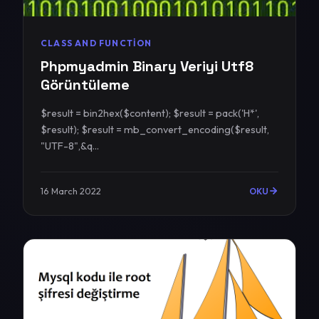
CLASS AND FUNCTION
Phpmyadmin Binary Veriyi Utf8
Görüntüleme
$result = bin2hex($content); $result = pack('H*',
$result); $result = mb_convert_encoding($result,
"UTF-8",&q...
16 March 2022
OKU