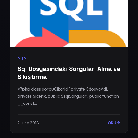
PHP
Sql Dosyasındaki Sorguları Alma ve
Sıkıştırma
<?php class sorguCikarici{ private $dosyaAdi;
private $icerik; public $sqlSorgulari; public function
__const...
2 June 2018
OKU