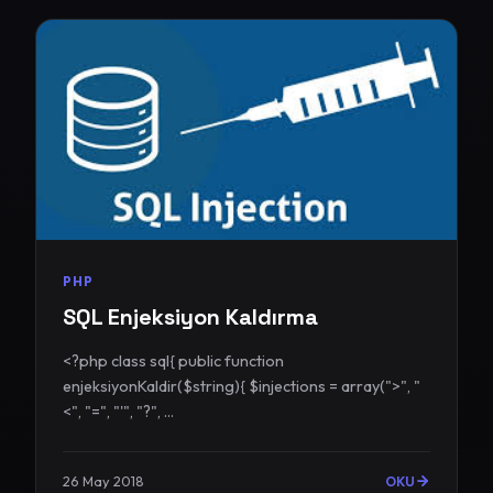
PHP
SQL Enjeksiyon Kaldırma
<?php class sql{ public function
enjeksiyonKaldir($string){ $injections = array(">", "
<", "=", "'", "?", ...
26 May 2018
OKU