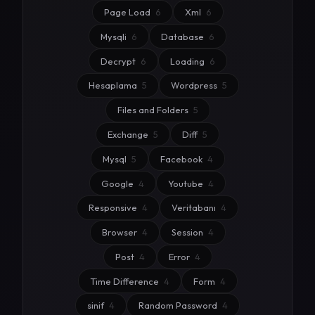
Page Load
6
Xml
6
Mysqli
6
Database
6
Decrypt
6
Loading
6
Hesaplama
5
Wordpress
5
Files and Folders
5
Exchange
5
Diff
5
Mysql
5
Facebook
4
Google
4
Youtube
4
Responsive
4
Veritabanı
4
Browser
4
Session
4
Post
4
Error
4
Time Difference
4
Form
4
sinif
4
Random Password
4