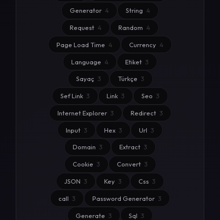
Generator
4
String
4
Request
4
Random
4
Page Load Time
4
Currency
4
Language
4
Etiket
3
Sayaç
3
Türkçe
3
Sef Link
3
Link
3
Seo
3
Internet Explorer
3
Redirect
3
Input
3
Hex
3
Url
3
Domain
3
Extract
3
Cookie
3
Convert
3
JSON
3
Key
3
Css
3
call
3
Password Generator
3
Generate
3
Sql
3