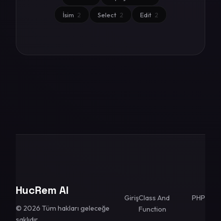
İsim
2
Select
2
Edit
2
HucRem AI
Giriş
Class And
PHP
© 2026 Tüm hakları geleceğe
Function
saklıdır.