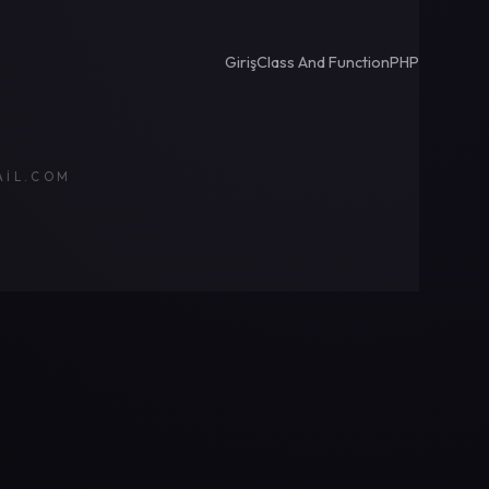
Giriş
Class And Function
PHP
AIL.COM