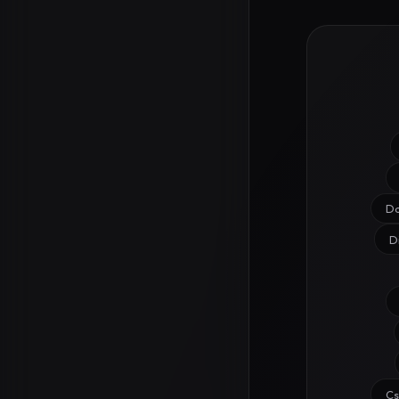
D
D
C