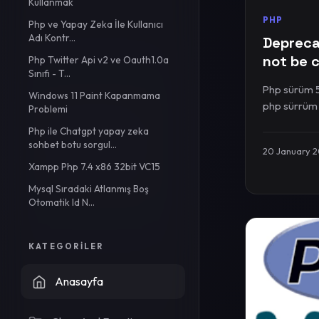
Kullanmak
PHP
Php ve Yapay Zeka İle Kullanıcı
Adı Kontr...
Depreca
not be c
Php Twitter Api v2 ve Oauth1.0a
Sınıfı - T...
Php sürüm 5 t
Windows 11 Paint Kapanmama
php sürrüm 7 
Problemi
Php ile Chatgpt yapay zeka
sohbet botu sorgul...
20 January 
Xampp Php 7.4 x86 32bit VC15
Mysql Sıradaki Atlanmış Boş
Otomatik Id N...
KATEGORILER
Anasayfa