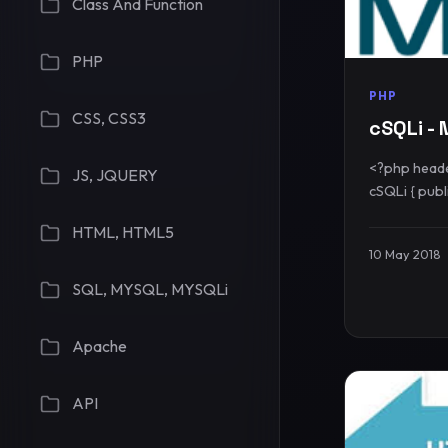
Class And Function
PHP
PHP
CSS, CSS3
cSQLi - 
<?php header
JS, JQUERY
HTML, HTML5
10 May 2018
SQL, MYSQL, MYSQLi
Apache
API