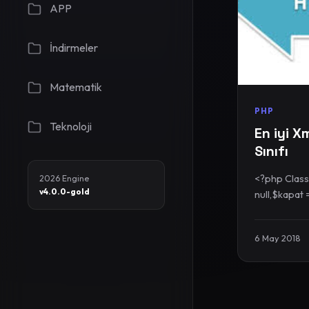
APP
İndirmeler
Matematik
PHP
Teknoloji
En iyi 
Sınıfı
<?php Class Etiket{ var $etiketler; func
2026 Engine
v4.0.0-gold
6 May 2018