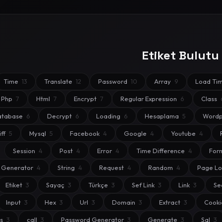
Etiket Bulutu
Time
13
Translate
12
Password
10
Array
9
Load Ti
Php
7
Html
7
Encrypt
7
Regular Expression
6
Class
atabase
6
Decrypt
6
Loading
6
Hesaplama
5
Wordp
iff
5
Mysql
5
Facebook
4
Google
4
Youtube
4
Session
4
Post
4
Error
4
Time Difference
4
For
Generator
4
String
4
Request
4
Random
4
Page L
Etiket
3
Sayaç
3
Türkçe
3
Sef Link
3
Link
3
S
Input
3
Hex
3
Url
3
Domain
3
Extract
3
Cook
ss
3
call
3
Password Generator
3
Generate
3
Sql
3