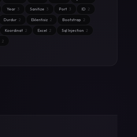
Year
3
Sanitize
3
Port
3
ID
2
Durdur
2
Eklentisiz
2
Bootstrap
2
Koordinat
2
Excel
2
Sql Injection
2
t
2