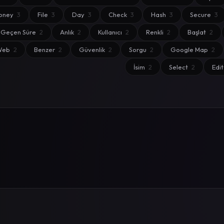
oney
3
File
3
Day
3
Check
3
Hash
3
Secure
3
Geçen Süre
2
Anlık
2
Kullanıcı
2
Renkli
2
Başlat
2
Web
2
Benzer
2
Güvenlik
2
Sorgu
2
Google Map
2
İsim
2
Select
2
Edi