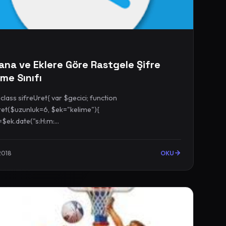
na ve Eklere Göre Rastgele Şifre
me Sınıfı
ifreUret{ var $gecici; function
ret($uzunluk=6, $ek="kelime"){
=$ek.date("s:H:m:...
2018
OKU