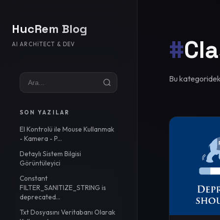
HucRem Blog
#
Cla
AI ARCHITECT & DEV
Bu kategorideki
SON YAZILAR
El Kontrolü ile Mouse Kullanmak
- Kamera - P...
Detaylı Sistem Bilgisi
Görüntüleyici
Constant
FILTER_SANITIZE_STRING is
deprecated...
Txt Dosyasını Veritabanı Olarak