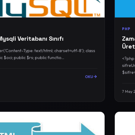
PHP
Mysqli Veritabanı Sınıfı
Zama
Üret
('Content-Type: text/html; charset=utf-8'); class
cSQLi { public $oci; public $rs; public functio...
<?php class s
sifreU
$sifre
OKU
7 May 