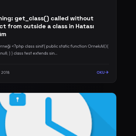
ing: get_class() called without
ct from outside a class in Hatası
üm
php class sinif{ public static function OrnekAl(){
return null; } } class test extends sin...
 2018
OKU