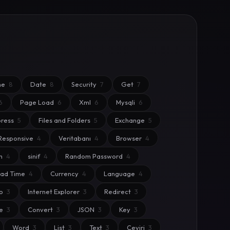
me
8
Date
8
Security
7
Get
7
6
Page Load
6
Xml
6
Mysqli
6
ress
5
Files and Folders
5
Exchange
5
Responsive
4
Veritabanı
4
Browser
4
m
4
sinif
4
Random Password
4
oad Time
4
Currency
4
Language
4
eo
3
Internet Explorer
3
Redirect
3
ie
3
Convert
3
JSON
3
Key
3
Word
3
List
3
Text
3
Çeviri
3