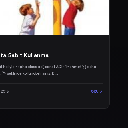
fta Sabit Kullanma
iyle <?php class ad{ const ADI="Mehmet"; } echo
ad::ADI; ?> şeklinde kullanabilirsiniz. Bi...
l 2018
OKU