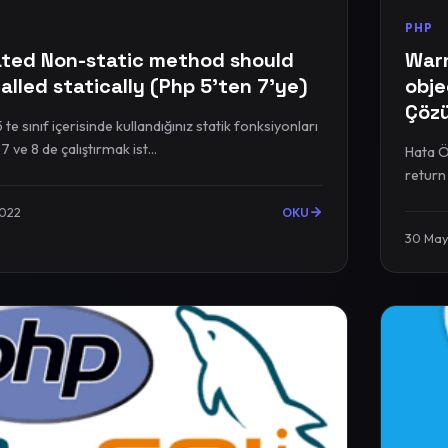
PHP
ted Non-static method should
Warn
alled statically (Php 5'ten 7'ye)
obje
Çöz
e sınıf içerisinde kullandığınız statik fonksiyonları
ve 8 de çalıştırmak ist...
Hata Örneği <?
2022
OKU
30 May