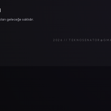
I
rı geleceğe saklıdır.
2026 // TEKNOSENATOR@GM