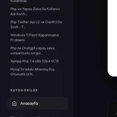
Kullanmak
Php ve Yapay Zeka İle Kullanıcı
Adı Kontr...
Php Twitter Api v2 ve Oauth1.0a
Sınıfı - T...
Windows 11 Paint Kapanmama
Problemi
Php ile Chatgpt yapay zeka
sohbet botu sorgul...
Xampp Php 7.4 x86 32bit VC15
Mysql Sıradaki Atlanmış Boş
Otomatik Id N...
KATEGORILER
Anasayfa