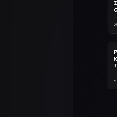
D
G
2
P
K
T
6