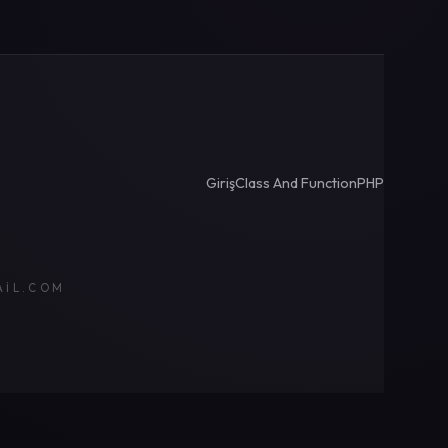
Giriş
Class And Function
PHP
AIL.COM