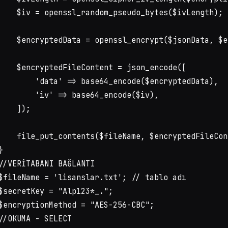
    $iv = openssl_random_pseudo_bytes($ivLength);

    $encryptedData = openssl_encrypt($jsonData, $e
    $encryptedFileContent = json_encode([

        'data' => base64_encode($encryptedData),

        'iv' => base64_encode($iv),

    ]);

    file_put_contents($fileName, $encryptedFileCont
}

//VERİTABANI BAĞLANTI

$fileName = 'lisanslar.txt'; // tablo adı

$secretKey = "Alp123*_.";

$encryptionMethod = "AES-256-CBC";

//OKUMA - SELECT
