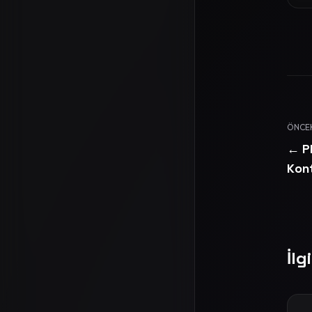
ÖNCE
← Ph
Kont
İlg