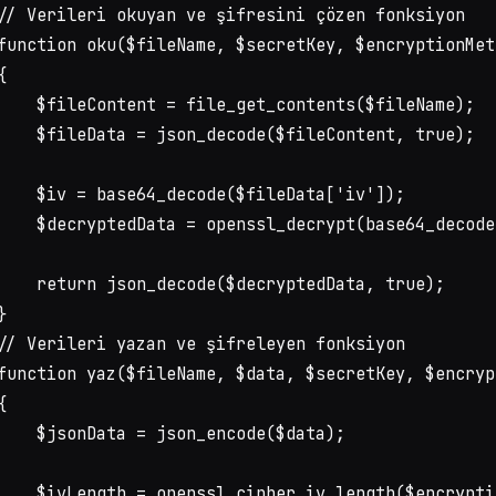
// Verileri okuyan ve şifresini çözen fonksiyon

function oku($fileName, $secretKey, $encryptionMeth
{

    $fileContent = file_get_contents($fileName);

    $fileData = json_decode($fileContent, true);

    $iv = base64_decode($fileData['iv']);

    $decryptedData = openssl_decrypt(base64_decode
    return json_decode($decryptedData, true);

}

// Verileri yazan ve şifreleyen fonksiyon

function yaz($fileName, $data, $secretKey, $encryp
{

    $jsonData = json_encode($data);

    $ivLength = openssl_cipher_iv_length($encrypti