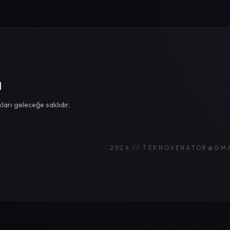
I
rı geleceğe saklıdır.
2026 // TEKNOSENATOR@GM