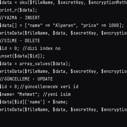
$data = oku($fileName, $secretKey, $encryptionMetho
print_r($data);

//YAZMA - INSERT

$data[] = ["name" => "Alperen", "price" => 1000];

writeData($fileName, $data, $secretKey, $encryptio
//SİLME - DELETE

$id = 0; //dizi index no

unset($data[$id]);

$data = array_values($data);

writeData($fileName, $data, $secretKey, $encryptio
//GÜNCELLEME - UPDATE

$id = 0;//güncellenecek veri id

$name= "Mehmet"; //yeni isim

$data[$id]['name'] = $name;

writeData($fileName, $data, $secretKey, $encryptio