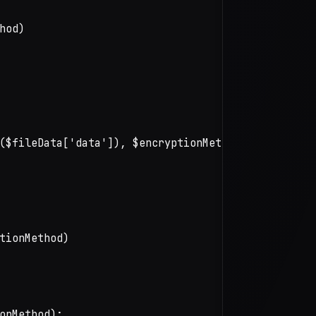
od)

($fileData['data']), $encryptionMethod, $secretKey
tionMethod)

onMethod);
