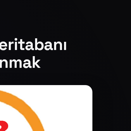
eritabanı
anmak