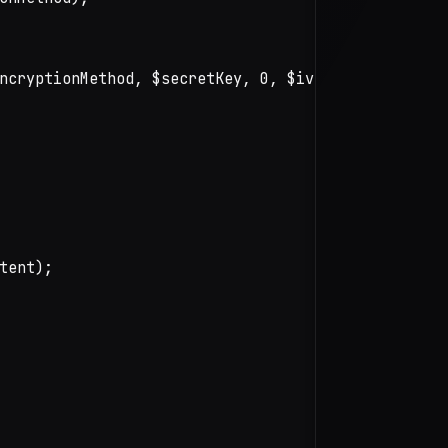
ncryptionMethod, $secretKey, 0, $iv);

ent);
