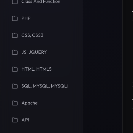
Class And Function
PHP
CSS, CSS3
JS, JQUERY
HTML, HTML5
SQL, MYSQL, MYSQLi
Apache
API