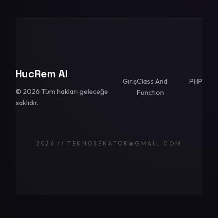
HucRem AI
Giriş
Class And
PHP
© 2026 Tüm hakları geleceğe
Function
saklıdır.
2026 // TEKNOSENATOR@GMAIL.COM