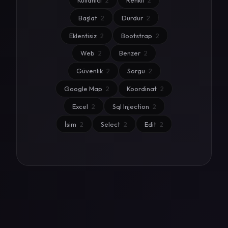
Kullanıcı
2
Renkli
2
Başlat
2
Durdur
2
Eklentisiz
2
Bootstrap
2
Web
2
Benzer
2
Güvenlik
2
Sorgu
2
Google Map
2
Koordinat
2
Excel
2
Sql Injection
2
İsim
2
Select
2
Edit
2