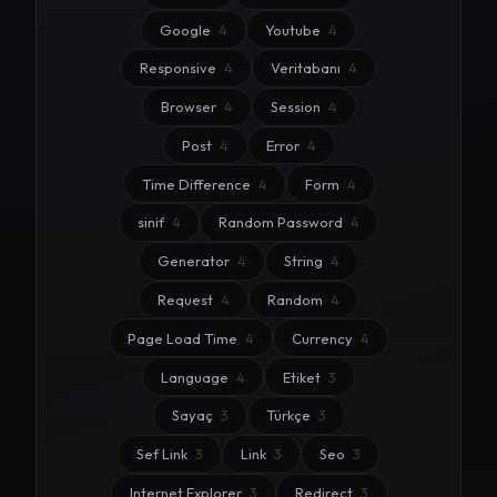
Google
4
Youtube
4
Responsive
4
Veritabanı
4
Browser
4
Session
4
Post
4
Error
4
Time Difference
4
Form
4
sinif
4
Random Password
4
Generator
4
String
4
Request
4
Random
4
Page Load Time
4
Currency
4
Language
4
Etiket
3
Sayaç
3
Türkçe
3
Sef Link
3
Link
3
Seo
3
Internet Explorer
3
Redirect
3