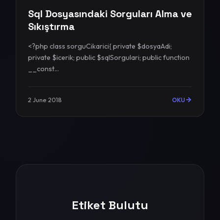
Sql Dosyasındaki Sorguları Alma ve
Sıkıştırma
<?php class sorguCikarici{ private $dosyaAdi;
private $icerik; public $sqlSorgulari; public function
__const...
2 June 2018
OKU
Etiket Bulutu