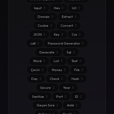
Input
3
Hex
3
Url
3
Domain
3
Extract
3
Cookie
3
Convert
3
JSON
3
Key
3
Css
3
call
3
Password Generator
3
Generate
3
Sql
3
Word
3
List
3
Text
3
Çeviri
3
Money
3
File
3
Day
3
Check
3
Hash
3
Secure
3
Year
3
Sanitize
3
Port
3
ID
2
Geçen Süre
2
Anlık
2