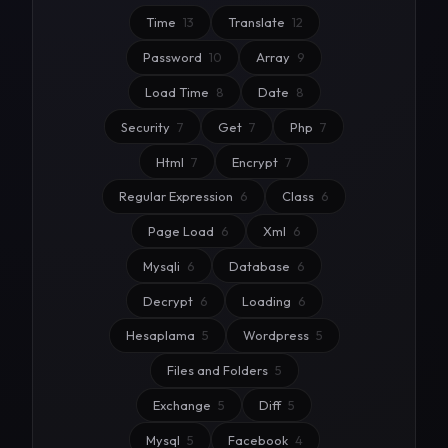
Time
13
Translate
12
Password
10
Array
9
Load Time
8
Date
8
Security
7
Get
7
Php
7
Html
7
Encrypt
7
Regular Expression
6
Class
6
Page Load
6
Xml
6
Mysqli
6
Database
6
Decrypt
6
Loading
6
Hesaplama
5
Wordpress
5
Files and Folders
5
Exchange
5
Diff
5
Mysql
5
Facebook
4