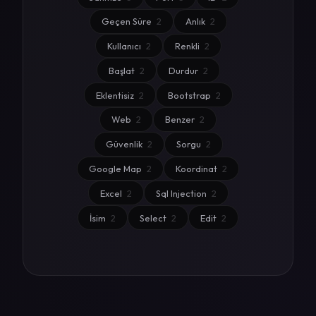
Geçen Süre
2
Anlık
2
Kullanıcı
2
Renkli
2
Başlat
2
Durdur
2
Eklentisiz
2
Bootstrap
2
Web
2
Benzer
2
Güvenlik
2
Sorgu
2
Google Map
2
Koordinat
2
Excel
2
Sql Injection
2
İsim
2
Select
2
Edit
2