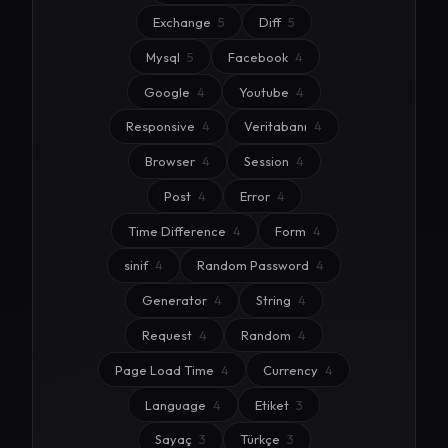
Exchange
5
Diff
5
Mysql
5
Facebook
4
Google
4
Youtube
4
Responsive
4
Veritabanı
4
Browser
4
Session
4
Post
4
Error
4
Time Difference
4
Form
4
sinif
4
Random Password
4
Generator
4
String
4
Request
4
Random
4
Page Load Time
4
Currency
4
Language
4
Etiket
3
Sayaç
3
Türkçe
3