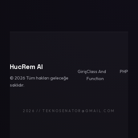
HucRem AI
Giriş
Class And
PHP
© 2026 Tüm hakları geleceğe
Function
saklıdır.
2026 // TEKNOSENATOR@GMAIL.COM