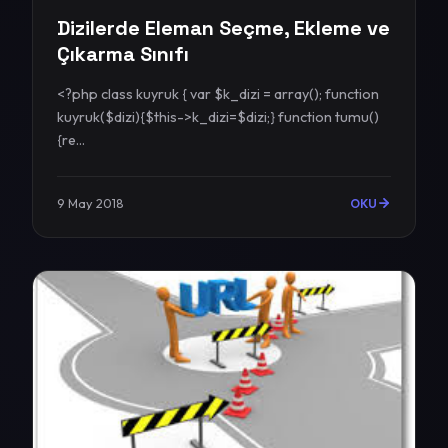
Dizilerde Eleman Seçme, Ekleme ve
Çıkarma Sınıfı
<?php class kuyruk { var $k_dizi = array(); function
kuyruk($dizi){$this->k_dizi=$dizi;} function tumu()
{re...
9 May 2018
OKU