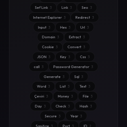
Sef Link
3
Link
3
Seo
3
Internet Explorer
3
Redirect
3
Input
3
Hex
3
Url
3
Domain
3
Extract
3
Cookie
3
Convert
3
JSON
3
Key
3
Css
3
call
3
Password Generator
3
Generate
3
Sql
3
Word
3
List
3
Text
3
Çeviri
3
Money
3
File
3
Day
3
Check
3
Hash
3
Secure
3
Year
3
Sanitize
3
Port
3
ID
2