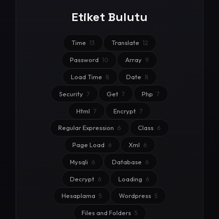
Etiket Bulutu
Time
13
Translate
12
Password
10
Array
9
Load Time
8
Date
8
Security
7
Get
7
Php
7
Html
7
Encrypt
7
Regular Expression
6
Class
6
Page Load
6
Xml
6
Mysqli
6
Database
6
Decrypt
6
Loading
6
Hesaplama
5
Wordpress
5
Files and Folders
5