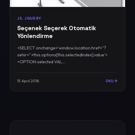
JS, JQUERY
Seçenek Seçerek Otomatik
Yönlendirme
<SELECT onchange='window.location.href="?
sehir="+this.options[this.selectedIndex].value'>
<OPTION selected VAL...
15 April 2018
OKU