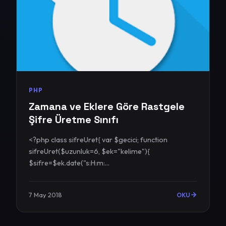
PHP
Zamana ve Eklere Göre Rastgele
Şifre Üretme Sınıfı
<?php class sifreUret{ var $gecici; function
sifreUret($uzunluk=6, $ek="kelime"){
$sifre=$ek.date("s:H:m:...
7 May 2018
OKU