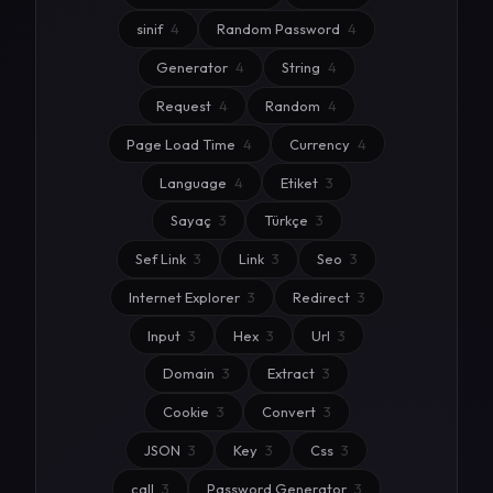
sinif
4
Random Password
4
Generator
4
String
4
Request
4
Random
4
Page Load Time
4
Currency
4
Language
4
Etiket
3
Sayaç
3
Türkçe
3
Sef Link
3
Link
3
Seo
3
Internet Explorer
3
Redirect
3
Input
3
Hex
3
Url
3
Domain
3
Extract
3
Cookie
3
Convert
3
JSON
3
Key
3
Css
3
call
3
Password Generator
3