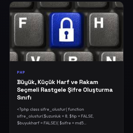
PHP
Büyük, Küçük Harf ve Rakam
Seçmeli Rastgele Şifre Oluşturma
Sınıfı
<?php class sifre_olustur{ function
sifre_olustur($uzunluk = 8, $tip = FALSE,
$buyukharf = FALSE){ $sifre = md5...