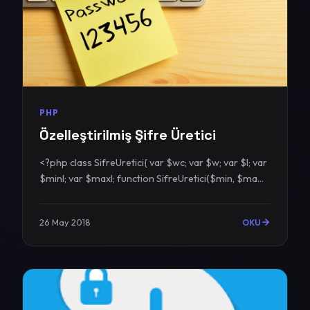
PHP
Özelleştirilmiş Şifre Üretici
<?php class SifreUretici{ var $wc; var $w; var $l; var
$minl; var $maxl; function SifreUretici($min, $ma...
26 May 2018
OKU