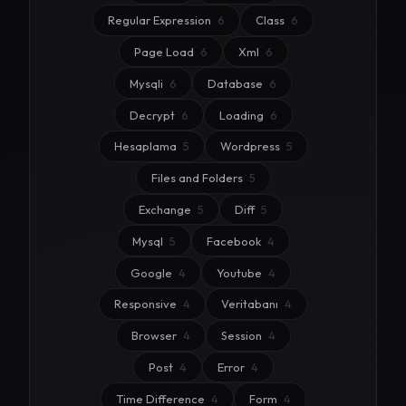
Regular Expression
6
Class
6
Page Load
6
Xml
6
Mysqli
6
Database
6
Decrypt
6
Loading
6
Hesaplama
5
Wordpress
5
Files and Folders
5
Exchange
5
Diff
5
Mysql
5
Facebook
4
Google
4
Youtube
4
Responsive
4
Veritabanı
4
Browser
4
Session
4
Post
4
Error
4
Time Difference
4
Form
4