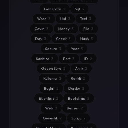
Generate
3
Sql
3
Word
3
List
3
Text
3
Çeviri
3
Money
3
File
3
Day
3
Check
3
Hash
3
Secure
3
Year
3
Sanitize
3
Port
3
ID
2
Geçen Süre
2
Anlık
2
Kullanıcı
2
Renkli
2
Başlat
2
Durdur
2
Eklentisiz
2
Bootstrap
2
Web
2
Benzer
2
Güvenlik
2
Sorgu
2
Google Map
2
Koordinat
2