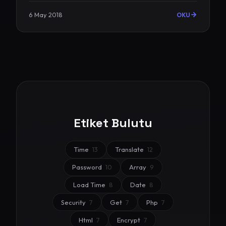
6 May 2018
OKU
Etiket Bulutu
Time
13
Translate
12
Password
10
Array
9
Load Time
8
Date
8
Security
7
Get
7
Php
7
Html
7
Encrypt
7