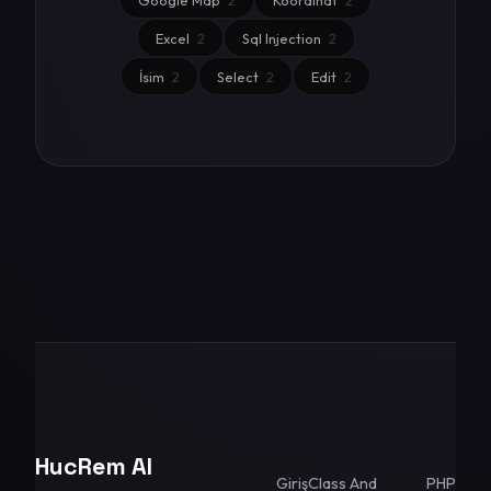
Excel
2
Sql Injection
2
İsim
2
Select
2
Edit
2
HucRem AI
Giriş
Class And
PHP