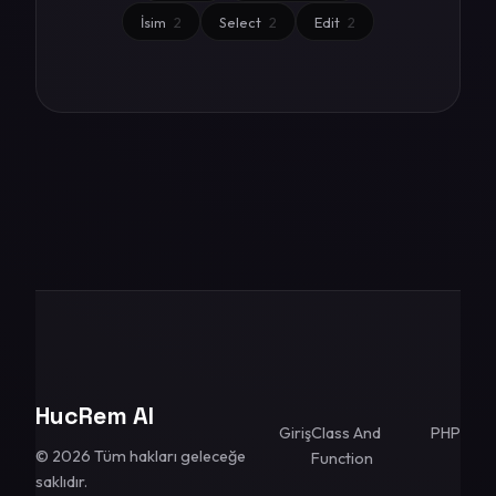
İsim
2
Select
2
Edit
2
HucRem AI
Giriş
Class And
PHP
© 2026 Tüm hakları geleceğe
Function
saklıdır.