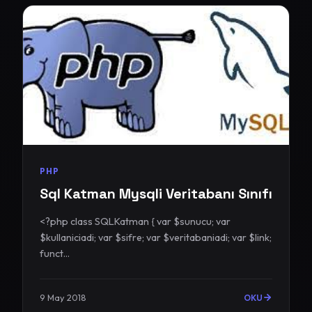
PHP
Sql Katman Mysqli Veritabanı Sınıfı
<?php class SQLKatman { var $sunucu; var
$kullaniciadi; var $sifre; var $veritabaniadi; var $link;
funct...
9 May 2018
OKU