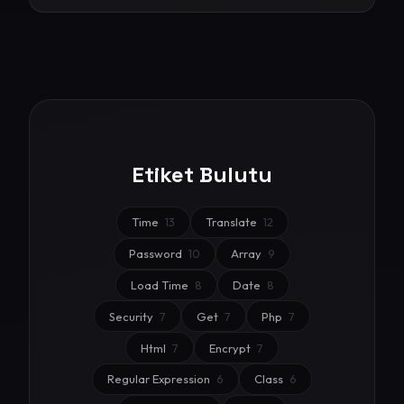
Etiket Bulutu
Time
13
Translate
12
Password
10
Array
9
Load Time
8
Date
8
Security
7
Get
7
Php
7
Html
7
Encrypt
7
Regular Expression
6
Class
6