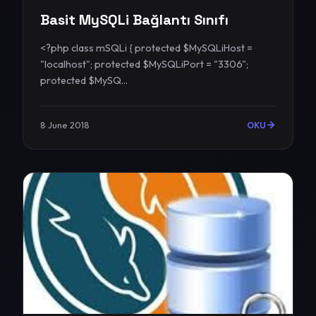
Basit MySQLi Bağlantı Sınıfı
<?php class mSQLi { protected $MySQLiHost =
"localhost"; protected $MySQLiPort = "3306";
protected $MySQ...
8 June 2018
OKU