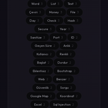
Word
3
List
3
Text
3
Çeviri
3
Money
3
File
3
Day
3
Check
3
Hash
3
Secure
3
Year
3
Sanitize
3
Port
3
ID
2
Geçen Süre
2
Anlık
2
Kullanıcı
2
Renkli
2
Başlat
2
Durdur
2
Eklentisiz
2
Bootstrap
2
Web
2
Benzer
2
Güvenlik
2
Sorgu
2
Google Map
2
Koordinat
2
Excel
2
Sql Injection
2