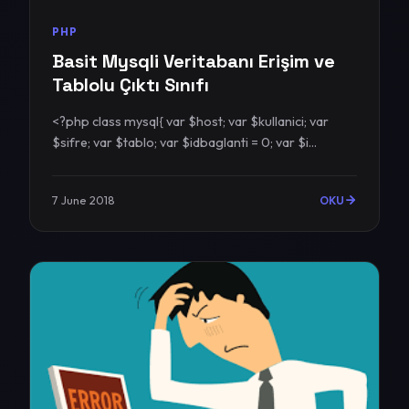
PHP
Basit Mysqli Veritabanı Erişim ve
Tablolu Çıktı Sınıfı
<?php class mysql{ var $host; var $kullanici; var
$sifre; var $tablo; var $idbaglanti = 0; var $i...
7 June 2018
OKU