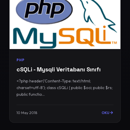
PHP
cSQLi - Mysqli Veritabanı Sınıfı
<?php header('Content-Type: text/html;
charset=utf-8'); class cSQLi { public $oci; public $rs;
public functio...
10 May 2018
OKU