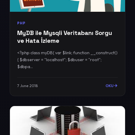
PHP
MyDB ile Mysqli Veritabanı Sorgu
ve Hata İzleme
<?php class myDB{ var $link; function __construct()
{ $dbserver = "localhost"; $dbuser = "root";
$dbpa...
7 June 2018
OKU