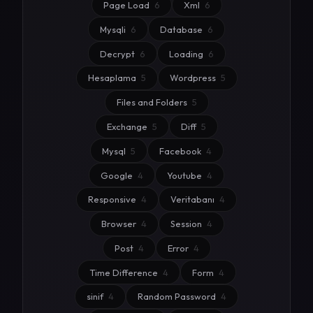
Page Load
6
Xml
6
Mysqli
6
Database
6
Decrypt
6
Loading
6
Hesaplama
5
Wordpress
5
Files and Folders
5
Exchange
5
Diff
5
Mysql
5
Facebook
4
Google
4
Youtube
4
Responsive
4
Veritabanı
4
Browser
4
Session
4
Post
4
Error
4
Time Difference
4
Form
4
sinif
4
Random Password
4