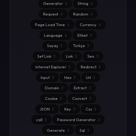
Generator
4
String
4
Request
4
Random
4
Page Load Time
4
Currency
4
Language
4
Etiket
3
Sayaç
3
Türkçe
3
Sef Link
3
Link
3
Seo
3
Internet Explorer
3
Redirect
3
Input
3
Hex
3
Url
3
Domain
3
Extract
3
Cookie
3
Convert
3
JSON
3
Key
3
Css
3
call
3
Password Generator
3
Generate
3
Sql
3