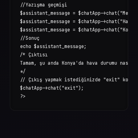
//Yazışma geçmişi

$assistant_message = $chatApp->chat("Merhab
$assistant_message = $chatApp->chat("Hava d
$assistant_message = $chatApp->chat("Konya"
//Sonuç

echo $assistant_message;

/* Çıktısı

Tamam, şu anda Konya'da hava durumu nasıl 
*/

// Çıkış yapmak istediğinizde "exit" komutu
$chatApp->chat("exit");

?>