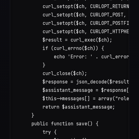
        curl_setopt($ch, CURLOPT_RETURNTRAN
        curl_setopt($ch, CURLOPT_POST, 1);

        curl_setopt($ch, CURLOPT_POSTFIELDS
        curl_setopt($ch, CURLOPT_HTTPHEADER
        $result = curl_exec($ch);

        if (curl_errno($ch)) {

            echo 'Error: ' . curl_error($ch
        }

        curl_close($ch);

        $response = json_decode($result, tr
        $assistant_message = $response["cho
        $this->messages[] = array("role" =>
        return $assistant_message;

    }

    public function save() {

        try {
