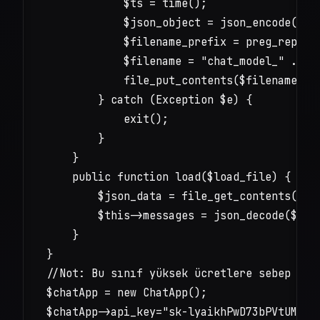
            $ts = time();

            $json_object = json_encode($thi
            $filename_prefix = preg_replac
            $filename = "chat_model_" . $fi
            file_put_contents($filename, $j
        } catch (Exception $e) {

            exit();

        }

    }

    public function load($load_file) {

        $json_data = file_get_contents($loa
        $this->messages = json_decode($json
    }

}

//Not: Bu sınıf yüksek ücretlere sebep olab
$chatApp = new ChatApp();

$chatApp->api_key="sk-lyaikhPwD73bPVtUMO5FT