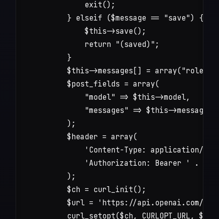
            exit();

        } elseif ($message == "save") {

            $this->save();

            return "(saved)";

        }

        $this->messages[] = array("role" =>
        $post_fields = array(

            "model" => $this->model,

            "messages" => $this->messages

        );

        $header = array(

            'Content-Type: application/json
            'Authorization: Bearer ' . $thi
        );

        $ch = curl_init();

        $url = 'https://api.openai.com/v1/c
        curl_setopt($ch, CURLOPT_URL, $url)