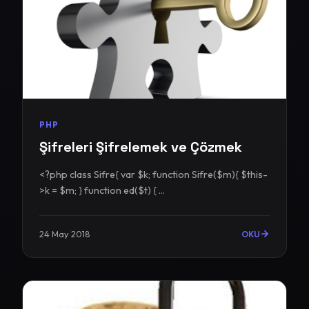
PHP
Şifreleri Şifrelemek ve Çözmek
<?php class Sifre{ var $k; function Sifre($m){ $this-
>k = $m; } function ed($t) { ...
24 May 2018
OKU