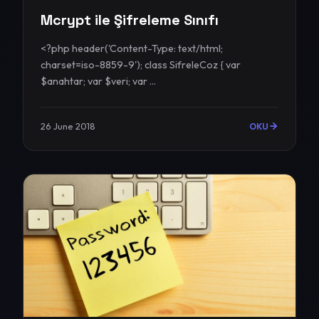
Mcrypt ile Şifreleme Sınıfı
<?php header('Content-Type: text/html;
charset=iso-8859-9'); class SifreleCoz { var
$anahtar; var $veri; var ...
26 June 2018
OKU