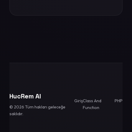
HucRem AI
Giriş
Class And
PHP
© 2026 Tüm hakları geleceğe
Function
saklıdır.