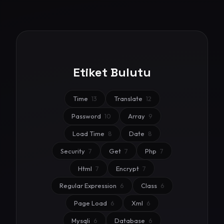
Etiket Bulutu
Time
13
Translate
12
Password
10
Array
9
Load Time
8
Date
8
Security
7
Get
7
Php
7
Html
7
Encrypt
7
Regular Expression
6
Class
6
Page Load
6
Xml
6
Mysqli
6
Database
6