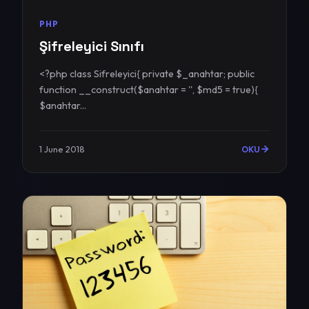
PHP
Şifreleyici Sınıfı
<?php class Sifreleyici{ private $_anahtar; public
function __construct($anahtar = '', $md5 = true){
$anahtar...
1 June 2018
OKU