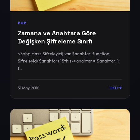
PHP
Zamana ve Anahtara Göre
Değişken Şifreleme Sınıfı
<?php class Sifreleyici{ var $anahtar; function
Sifreleyici($anahtar){ $this->anahtar = $anahtar; }
f...
31 May 2018
OKU