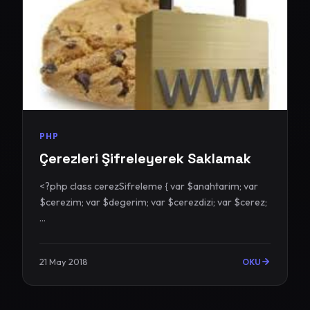
PHP
Çerezleri Şifreleyerek Saklamak
<?php class cerezSifreleme { var $anahtarim; var
$cerezim; var $degerim; var $cerezdizi; var $cerez;
...
21 May 2018
OKU