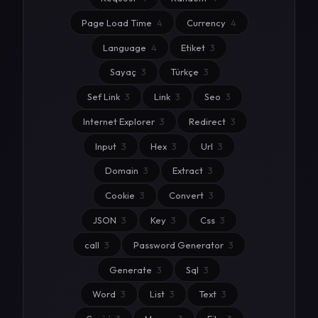
Page Load Time
4
Currency
4
Language
4
Etiket
3
Sayaç
3
Türkçe
3
Sef Link
3
Link
3
Seo
3
Internet Explorer
3
Redirect
3
Input
3
Hex
3
Url
3
Domain
3
Extract
3
Cookie
3
Convert
3
JSON
3
Key
3
Css
3
call
3
Password Generator
3
Generate
3
Sql
3
Word
3
List
3
Text
3