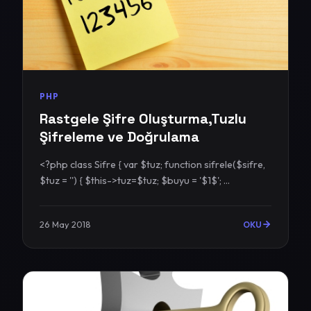
PHP
Rastgele Şifre Oluşturma,Tuzlu
Şifreleme ve Doğrulama
<?php class Sifre { var $tuz; function sifrele($sifre,
$tuz = '') { $this->tuz=$tuz; $buyu = '$1$'; ...
26 May 2018
OKU