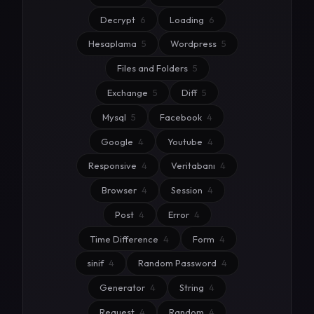
Decrypt
6
Loading
6
Hesaplama
5
Wordpress
5
Files and Folders
5
Exchange
5
Diff
5
Mysql
5
Facebook
4
Google
4
Youtube
4
Responsive
4
Veritabanı
4
Browser
4
Session
4
Post
4
Error
4
Time Difference
4
Form
4
sinif
4
Random Password
4
Generator
4
String
4
Request
4
Random
4