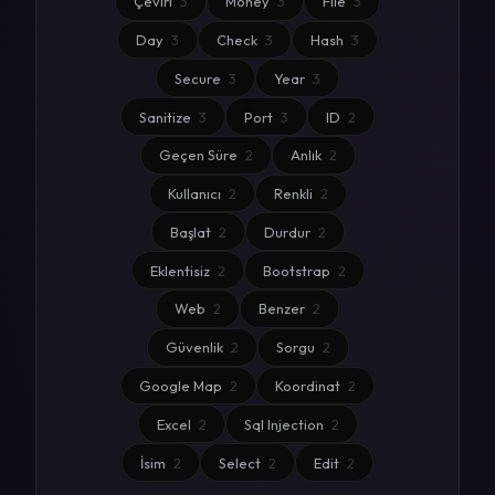
Çeviri
3
Money
3
File
3
Day
3
Check
3
Hash
3
Secure
3
Year
3
Sanitize
3
Port
3
ID
2
Geçen Süre
2
Anlık
2
Kullanıcı
2
Renkli
2
Başlat
2
Durdur
2
Eklentisiz
2
Bootstrap
2
Web
2
Benzer
2
Güvenlik
2
Sorgu
2
Google Map
2
Koordinat
2
Excel
2
Sql Injection
2
İsim
2
Select
2
Edit
2