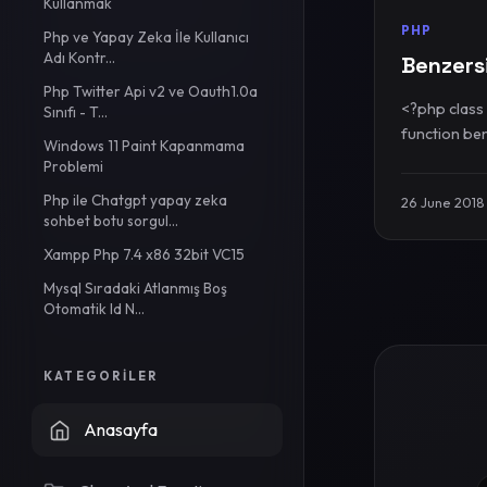
Kullanmak
PHP
Php ve Yapay Zeka İle Kullanıcı
Adı Kontr...
Benzersi
Php Twitter Api v2 ve Oauth1.0a
<?php class 
Sınıfı - T...
function be
Windows 11 Paint Kapanmama
Problemi
Php ile Chatgpt yapay zeka
26 June 2018
sohbet botu sorgul...
Xampp Php 7.4 x86 32bit VC15
Mysql Sıradaki Atlanmış Boş
Otomatik Id N...
KATEGORILER
Anasayfa