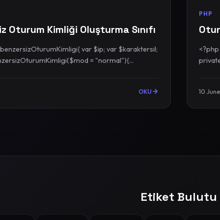
PHP
z Oturum Kimliği Oluşturma Sınıfı
Otur
benzersizOturumKimligi{ var $ip; var $karaktersil;
<?php class 
nzersizOturumKimligi($mod = "normal"){...
10 Jun
OKU
Etiket Bulutu