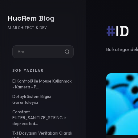
HucRem Blog
#
ID
AI ARCHITECT & DEV
Bu kategorideki
SON YAZILAR
El Kontrolü ile Mouse Kullanmak
- Kamera - P...
Detaylı Sistem Bilgisi
Görüntüleyici
Constant
FILTER_SANITIZE_STRING is
deprecated...
Txt Dosyasını Veritabanı Olarak