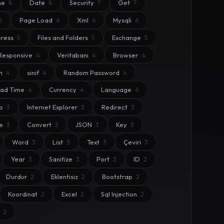
me
8
Date
8
Security
7
Get
7
6
Page Load
6
Xml
6
Mysqli
6
ress
5
Files and Folders
5
Exchange
5
Responsive
4
Veritabanı
4
Browser
4
m
4
sinif
4
Random Password
4
oad Time
4
Currency
4
Language
4
eo
3
Internet Explorer
3
Redirect
3
ie
3
Convert
3
JSON
3
Key
3
Word
3
List
3
Text
3
Çeviri
3
Year
3
Sanitize
3
Port
3
ID
2
Durdur
2
Eklentisiz
2
Bootstrap
2
Koordinat
2
Excel
2
Sql Injection
2
t
2