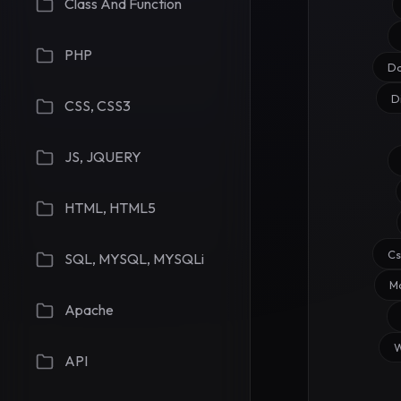
Class And Function
PHP
D
D
CSS, CSS3
JS, JQUERY
HTML, HTML5
C
SQL, MYSQL, MYSQLi
M
Apache
API