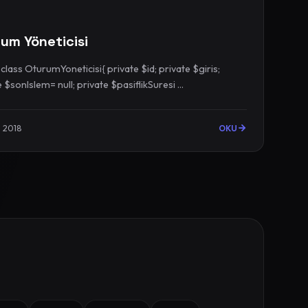
um Yöneticisi
OturumYoneticisi{ private $id; private $giris;
private $sonIslem= null; private $pasiflikSuresi ...
e 2018
OKU