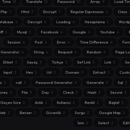
Time
13
Translate
12
Password
10
Array
9
Load Ti
Php
7
Html
7
Encrypt
7
Regular Expression
6
Class
atabase
6
Decrypt
6
Loading
6
Hesaplama
5
Wordp
iff
5
Mysql
5
Facebook
4
Google
4
Youtube
4
Session
4
Post
4
Error
4
Time Difference
4
For
Generator
4
String
4
Request
4
Random
4
Page L
Etiket
3
Sayaç
3
Türkçe
3
Sef Link
3
Link
3
S
Input
3
Hex
3
Url
3
Domain
3
Extract
3
Cook
ss
3
call
3
Password Generator
3
Generate
3
Sql
3
oney
3
File
3
Day
3
Check
3
Hash
3
Secure
3
Geçen Süre
2
Anlık
2
Kullanıcı
2
Renkli
2
Başlat
2
Web
2
Benzer
2
Güvenlik
2
Sorgu
2
Google Map
2
İsim
2
Select
2
Edi