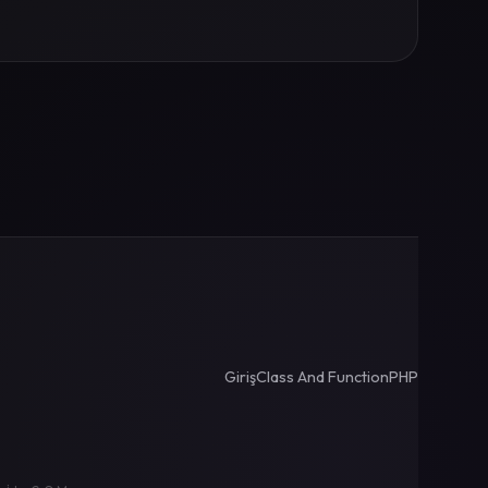
Giriş
Class And Function
PHP