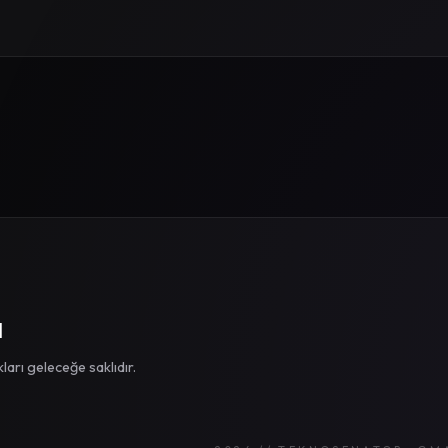
I
rı geleceğe saklıdır.