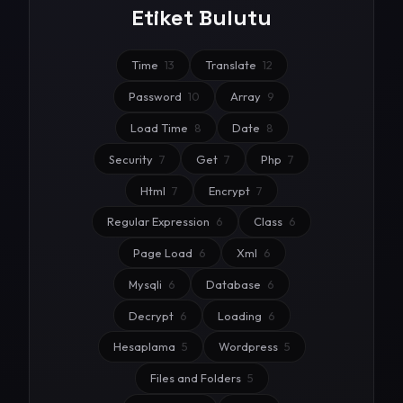
Etiket Bulutu
Time
13
Translate
12
Password
10
Array
9
Load Time
8
Date
8
Security
7
Get
7
Php
7
Html
7
Encrypt
7
Regular Expression
6
Class
6
Page Load
6
Xml
6
Mysqli
6
Database
6
Decrypt
6
Loading
6
Hesaplama
5
Wordpress
5
Files and Folders
5