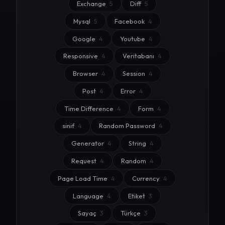
Exchange
5
Diff
5
Mysql
5
Facebook
4
Google
4
Youtube
4
Responsive
4
Veritabanı
4
Browser
4
Session
4
Post
4
Error
4
Time Difference
4
Form
4
sinif
4
Random Password
4
Generator
4
String
4
Request
4
Random
4
Page Load Time
4
Currency
4
Language
4
Etiket
3
Sayaç
3
Türkçe
3