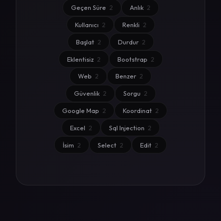
Geçen Süre
2
Anlık
2
Kullanıcı
2
Renkli
2
Başlat
2
Durdur
2
Eklentisiz
2
Bootstrap
2
Web
2
Benzer
2
Güvenlik
2
Sorgu
2
Google Map
2
Koordinat
2
Excel
2
Sql Injection
2
İsim
2
Select
2
Edit
2