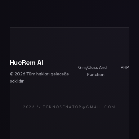
HucRem AI
Giriş
Class And
PHP
© 2026 Tüm hakları geleceğe
Function
saklıdır.
2026 // TEKNOSENATOR@GMAIL.COM