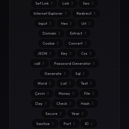
Sef Link
3
Link
3
Seo
3
Internet Explorer
3
Redirect
3
Input
3
Hex
3
Url
3
Domain
3
Extract
3
Cookie
3
Convert
3
JSON
3
Key
3
Css
3
call
3
Password Generator
3
Generate
3
Sql
3
Word
3
List
3
Text
3
Çeviri
3
Money
3
File
3
Day
3
Check
3
Hash
3
Secure
3
Year
3
Sanitize
3
Port
3
ID
2