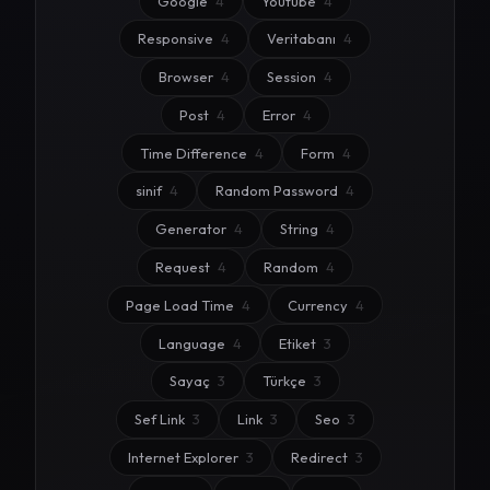
Google
4
Youtube
4
Responsive
4
Veritabanı
4
Browser
4
Session
4
Post
4
Error
4
Time Difference
4
Form
4
sinif
4
Random Password
4
Generator
4
String
4
Request
4
Random
4
Page Load Time
4
Currency
4
Language
4
Etiket
3
Sayaç
3
Türkçe
3
Sef Link
3
Link
3
Seo
3
Internet Explorer
3
Redirect
3