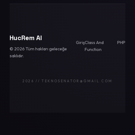
HucRem AI
Giriş
Class And
PHP
© 2026 Tüm hakları geleceğe
Function
saklıdır.
2026 // TEKNOSENATOR@GMAIL.COM