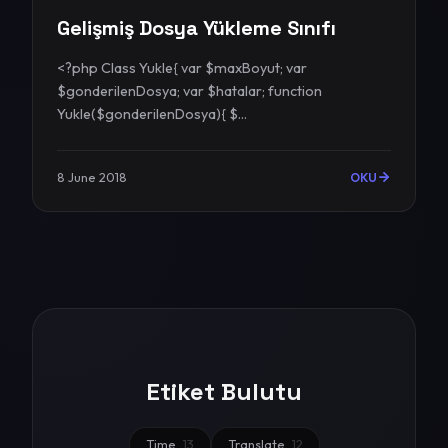
Gelişmiş Dosya Yükleme Sınıfı
<?php Class Yukle{ var $maxBoyut; var
$gonderilenDosya; var $hatalar; function
Yukle($gonderilenDosya){ $...
8 June 2018
OKU
Etiket Bulutu
Time
13
Translate
12