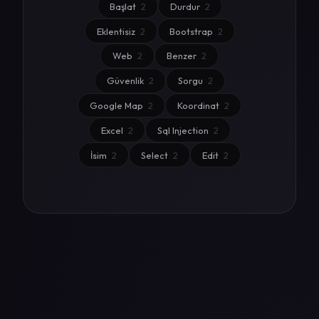
Başlat
2
Durdur
2
Eklentisiz
2
Bootstrap
2
Web
2
Benzer
2
Güvenlik
2
Sorgu
2
Google Map
2
Koordinat
2
Excel
2
Sql Injection
2
İsim
2
Select
2
Edit
2