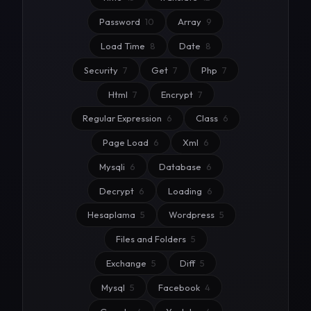
Password
10
Array
9
Load Time
8
Date
8
Security
7
Get
7
Php
7
Html
7
Encrypt
7
Regular Expression
6
Class
6
Page Load
6
Xml
6
Mysqli
6
Database
6
Decrypt
6
Loading
6
Hesaplama
5
Wordpress
5
Files and Folders
5
Exchange
5
Diff
5
Mysql
5
Facebook
4