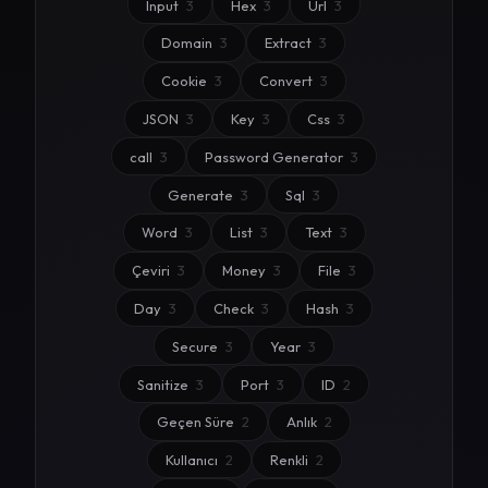
Input
3
Hex
3
Url
3
Domain
3
Extract
3
Cookie
3
Convert
3
JSON
3
Key
3
Css
3
call
3
Password Generator
3
Generate
3
Sql
3
Word
3
List
3
Text
3
Çeviri
3
Money
3
File
3
Day
3
Check
3
Hash
3
Secure
3
Year
3
Sanitize
3
Port
3
ID
2
Geçen Süre
2
Anlık
2
Kullanıcı
2
Renkli
2