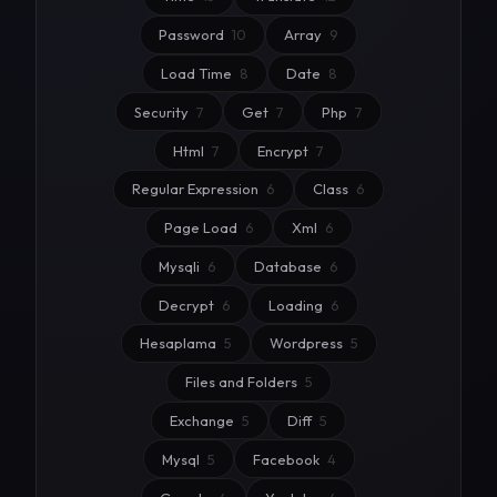
Password
10
Array
9
Load Time
8
Date
8
Security
7
Get
7
Php
7
Html
7
Encrypt
7
Regular Expression
6
Class
6
Page Load
6
Xml
6
Mysqli
6
Database
6
Decrypt
6
Loading
6
Hesaplama
5
Wordpress
5
Files and Folders
5
Exchange
5
Diff
5
Mysql
5
Facebook
4