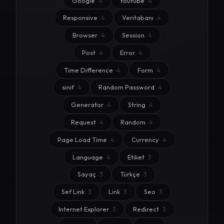
Google
4
Youtube
4
Responsive
4
Veritabanı
4
Browser
4
Session
4
Post
4
Error
4
Time Difference
4
Form
4
sinif
4
Random Password
4
Generator
4
String
4
Request
4
Random
4
Page Load Time
4
Currency
4
Language
4
Etiket
3
Sayaç
3
Türkçe
3
Sef Link
3
Link
3
Seo
3
Internet Explorer
3
Redirect
3