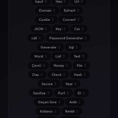
Input
3
Hex
3
Url
3
Domain
3
Extract
3
Cookie
3
Convert
3
JSON
3
Key
3
Css
3
call
3
Password Generator
3
Generate
3
Sql
3
Word
3
List
3
Text
3
Çeviri
3
Money
3
File
3
Day
3
Check
3
Hash
3
Secure
3
Year
3
Sanitize
3
Port
3
ID
2
Geçen Süre
2
Anlık
2
Kullanıcı
2
Renkli
2