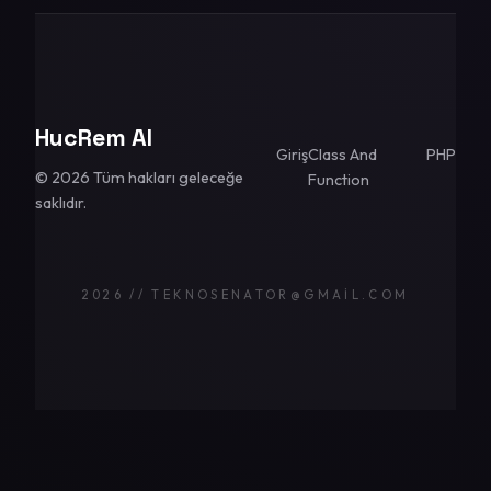
HucRem AI
Giriş
Class And
PHP
© 2026 Tüm hakları geleceğe
Function
saklıdır.
2026 // TEKNOSENATOR@GMAIL.COM