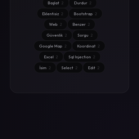
Başlat
2
Durdur
2
Eklentisiz
2
Bootstrap
2
Web
2
Benzer
2
Güvenlik
2
Sorgu
2
Google Map
2
Koordinat
2
Excel
2
Sql Injection
2
İsim
2
Select
2
Edit
2