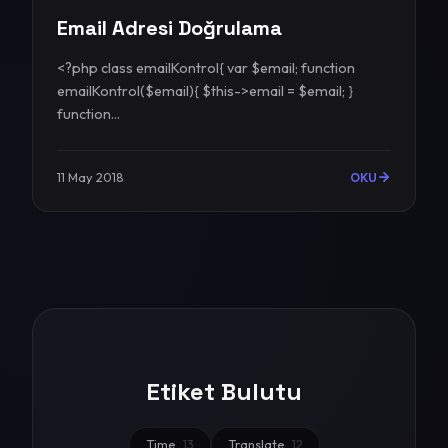
Email Adresi Doğrulama
<?php class emailKontrol{ var $email; function
emailKontrol($email){ $this->email = $email; }
function...
11 May 2018
OKU
Etiket Bulutu
Time
13
Translate
12