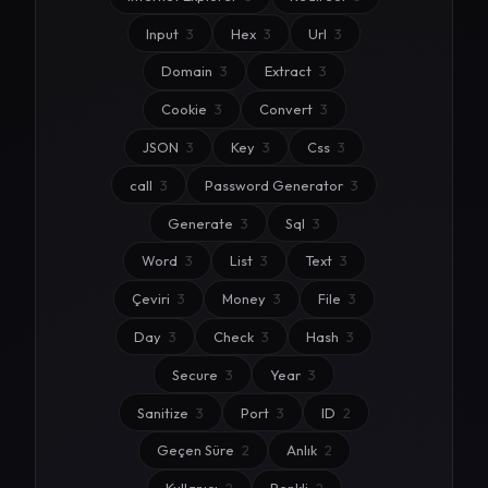
Input
3
Hex
3
Url
3
Domain
3
Extract
3
Cookie
3
Convert
3
JSON
3
Key
3
Css
3
call
3
Password Generator
3
Generate
3
Sql
3
Word
3
List
3
Text
3
Çeviri
3
Money
3
File
3
Day
3
Check
3
Hash
3
Secure
3
Year
3
Sanitize
3
Port
3
ID
2
Geçen Süre
2
Anlık
2