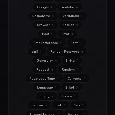
Google
4
Youtube
4
Responsive
4
Veritabanı
4
Browser
4
Session
4
Post
4
Error
4
Time Difference
4
Form
4
sinif
4
Random Password
4
Generator
4
String
4
Request
4
Random
4
Page Load Time
4
Currency
4
Language
4
Etiket
3
Sayaç
3
Türkçe
3
Sef Link
3
Link
3
Seo
3
Internet Explorer
3
Redirect
3