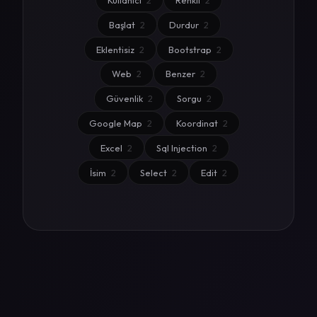
Kullanıcı
2
Renkli
2
Başlat
2
Durdur
2
Eklentisiz
2
Bootstrap
2
Web
2
Benzer
2
Güvenlik
2
Sorgu
2
Google Map
2
Koordinat
2
Excel
2
Sql Injection
2
İsim
2
Select
2
Edit
2