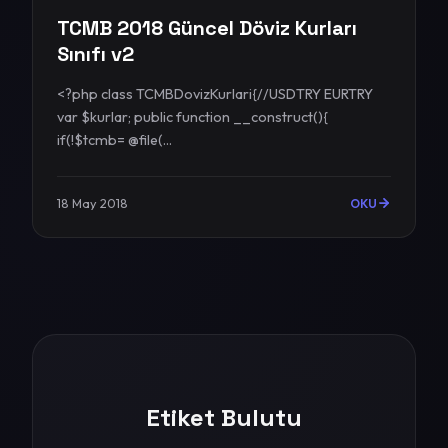
TCMB 2018 Güncel Döviz Kurları
Sınıfı v2
<?php class TCMBDovizKurlari{//USDTRY EURTRY
var $kurlar; public function __construct(){
if(!$tcmb= @file(...
18 May 2018
OKU
Etiket Bulutu