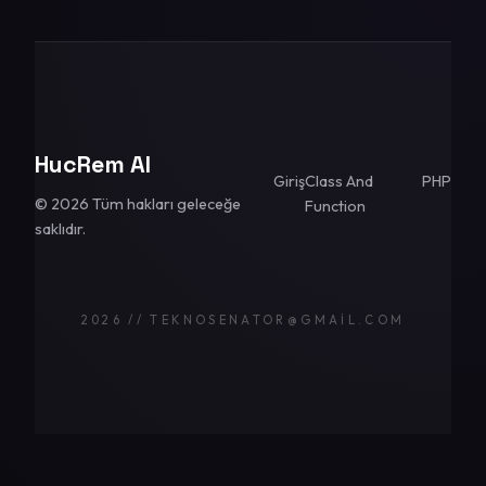
HucRem AI
Giriş
Class And
PHP
© 2026 Tüm hakları geleceğe
Function
saklıdır.
2026 // TEKNOSENATOR@GMAIL.COM