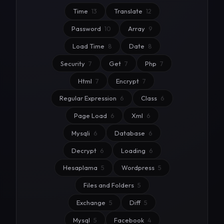
Time
13
Translate
12
Password
10
Array
9
Load Time
8
Date
8
Security
7
Get
7
Php
7
Html
7
Encrypt
7
Regular Expression
6
Class
6
Page Load
6
Xml
6
Mysqli
6
Database
6
Decrypt
6
Loading
6
Hesaplama
5
Wordpress
5
Files and Folders
5
Exchange
5
Diff
5
Mysql
5
Facebook
4