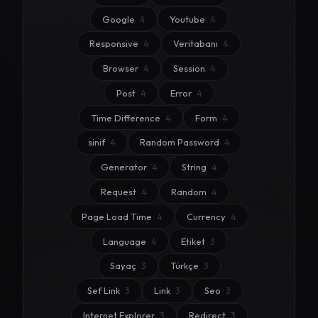
Google
4
Youtube
4
Responsive
4
Veritabanı
4
Browser
4
Session
4
Post
4
Error
4
Time Difference
4
Form
4
sinif
4
Random Password
4
Generator
4
String
4
Request
4
Random
4
Page Load Time
4
Currency
4
Language
4
Etiket
3
Sayaç
3
Türkçe
3
Sef Link
3
Link
3
Seo
3
Internet Explorer
3
Redirect
3