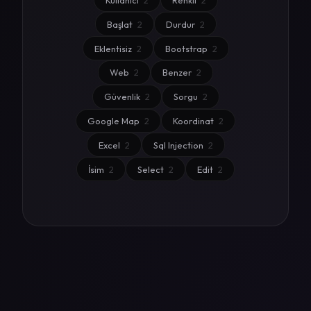
Kullanıcı
2
Renkli
2
Başlat
2
Durdur
2
Eklentisiz
2
Bootstrap
2
Web
2
Benzer
2
Güvenlik
2
Sorgu
2
Google Map
2
Koordinat
2
Excel
2
Sql Injection
2
İsim
2
Select
2
Edit
2