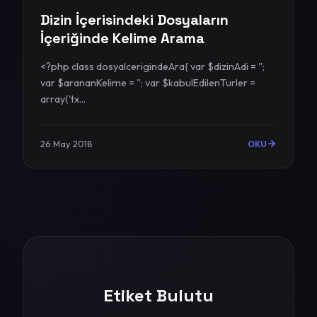
Dizin İçerisindeki Dosyaların
İçeriğinde Kelime Arama
<?php class dosyaIcerigindeAra{ var $dizinAdi = '';
var $arananKelime = ''; var $kabulEdilenTurler =
array('tx...
26 May 2018
OKU
Etiket Bulutu