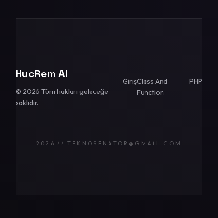
HucRem AI
Giriş
Class And
PHP
© 2026 Tüm hakları geleceğe
Function
saklıdır.
2026 // TEKNOSENATOR@GMAIL.COM