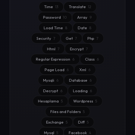
Time
13
Translate
12
Password
10
Array
9
Load Time
8
Date
8
Security
7
Get
7
Php
7
Html
7
Encrypt
7
Regular Expression
6
Class
6
Page Load
6
Xml
6
Mysqli
6
Database
6
Decrypt
6
Loading
6
Hesaplama
5
Wordpress
5
Files and Folders
5
Exchange
5
Diff
5
Mysql
5
Facebook
4