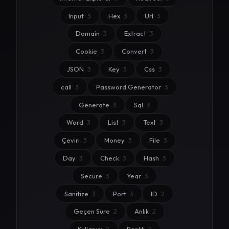
Input
3
Hex
3
Url
3
Domain
3
Extract
3
Cookie
3
Convert
3
JSON
3
Key
3
Css
3
call
3
Password Generator
3
Generate
3
Sql
3
Word
3
List
3
Text
3
Çeviri
3
Money
3
File
3
Day
3
Check
3
Hash
3
Secure
3
Year
3
Sanitize
3
Port
3
ID
2
Geçen Süre
2
Anlık
2