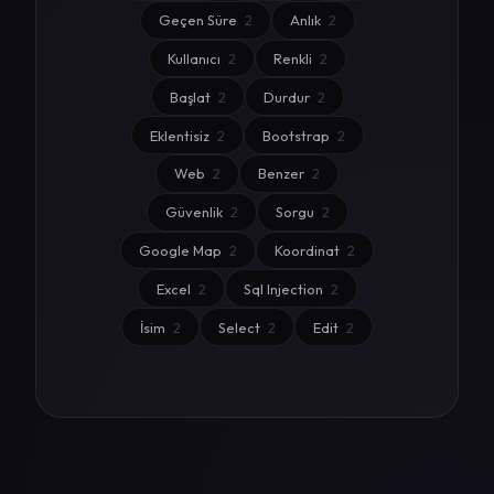
Geçen Süre
2
Anlık
2
Kullanıcı
2
Renkli
2
Başlat
2
Durdur
2
Eklentisiz
2
Bootstrap
2
Web
2
Benzer
2
Güvenlik
2
Sorgu
2
Google Map
2
Koordinat
2
Excel
2
Sql Injection
2
İsim
2
Select
2
Edit
2