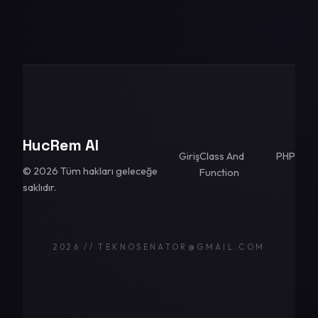
HucRem AI
Giriş
Class And
PHP
© 2026 Tüm hakları geleceğe
Function
saklıdır.
2026 // TEKNOSENATOR@GMAIL.COM