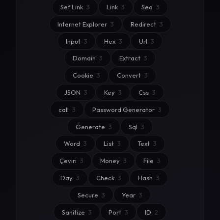
Sef Link
3
Link
3
Seo
3
Internet Explorer
3
Redirect
3
Input
3
Hex
3
Url
3
Domain
3
Extract
3
Cookie
3
Convert
3
JSON
3
Key
3
Css
3
call
3
Password Generator
3
Generate
3
Sql
3
Word
3
List
3
Text
3
Çeviri
3
Money
3
File
3
Day
3
Check
3
Hash
3
Secure
3
Year
3
Sanitize
3
Port
3
ID
2