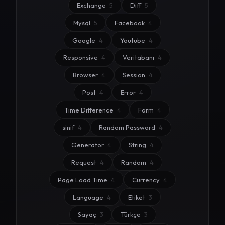
Exchange
5
Diff
5
Mysql
5
Facebook
4
Google
4
Youtube
4
Responsive
4
Veritabanı
4
Browser
4
Session
4
Post
4
Error
4
Time Difference
4
Form
4
sinif
4
Random Password
4
Generator
4
String
4
Request
4
Random
4
Page Load Time
4
Currency
4
Language
4
Etiket
3
Sayaç
3
Türkçe
3