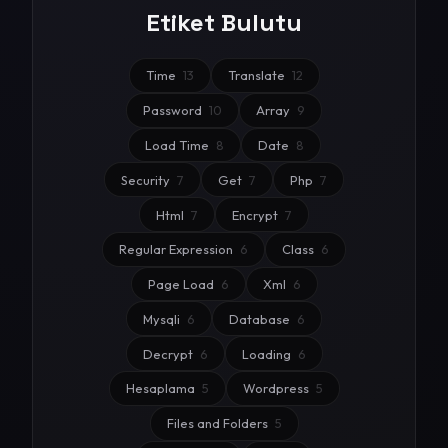
Etiket Bulutu
Time
13
Translate
12
Password
10
Array
9
Load Time
8
Date
8
Security
7
Get
7
Php
7
Html
7
Encrypt
7
Regular Expression
6
Class
6
Page Load
6
Xml
6
Mysqli
6
Database
6
Decrypt
6
Loading
6
Hesaplama
5
Wordpress
5
Files and Folders
5