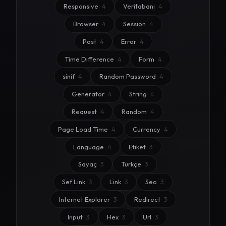
Responsive
4
Veritabanı
4
Browser
4
Session
4
Post
4
Error
4
Time Difference
4
Form
4
sinif
4
Random Password
4
Generator
4
String
4
Request
4
Random
4
Page Load Time
4
Currency
4
Language
4
Etiket
3
Sayaç
3
Türkçe
3
Sef Link
3
Link
3
Seo
3
Internet Explorer
3
Redirect
3
Input
3
Hex
3
Url
3