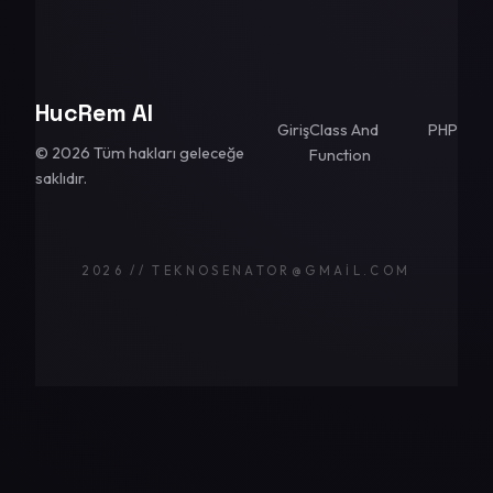
HucRem AI
Giriş
Class And
PHP
© 2026 Tüm hakları geleceğe
Function
saklıdır.
2026 // TEKNOSENATOR@GMAIL.COM