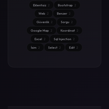
Eklentisiz
2
Bootstrap
2
Web
2
Benzer
2
Güvenlik
2
Sorgu
2
Google Map
2
Koordinat
2
Excel
2
Sql Injection
2
İsim
2
Select
2
Edit
2