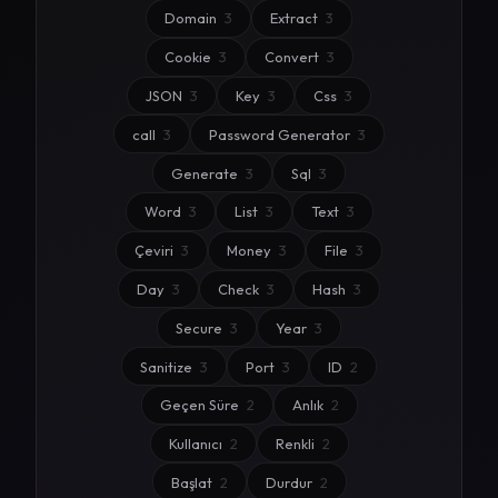
Domain
3
Extract
3
Cookie
3
Convert
3
JSON
3
Key
3
Css
3
call
3
Password Generator
3
Generate
3
Sql
3
Word
3
List
3
Text
3
Çeviri
3
Money
3
File
3
Day
3
Check
3
Hash
3
Secure
3
Year
3
Sanitize
3
Port
3
ID
2
Geçen Süre
2
Anlık
2
Kullanıcı
2
Renkli
2
Başlat
2
Durdur
2