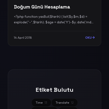
Doğum Günü Hesaplama
<?php function yasBul($tarih) { list($y,$m,$d) =
explode("-",$tarih); $age = date('Y')-$y; date('md...
14 April 2018
OKU
Etiket Bulutu
Time
13
Translate
12