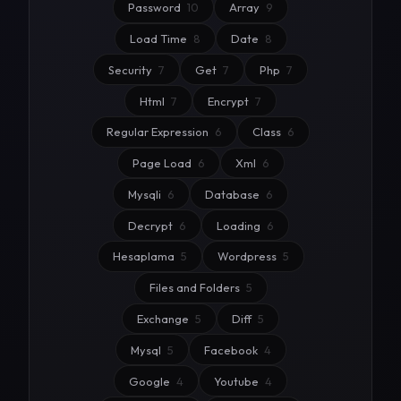
Password
10
Array
9
Load Time
8
Date
8
Security
7
Get
7
Php
7
Html
7
Encrypt
7
Regular Expression
6
Class
6
Page Load
6
Xml
6
Mysqli
6
Database
6
Decrypt
6
Loading
6
Hesaplama
5
Wordpress
5
Files and Folders
5
Exchange
5
Diff
5
Mysql
5
Facebook
4
Google
4
Youtube
4