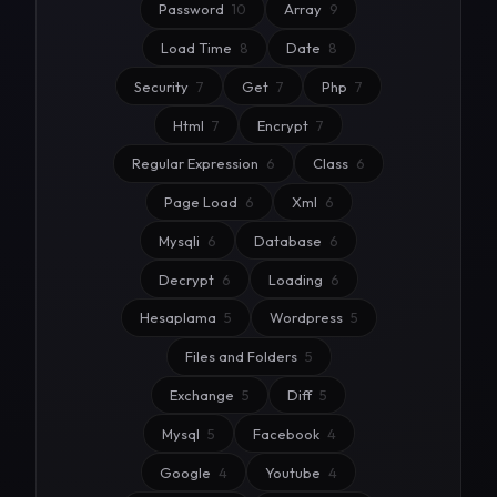
Password
10
Array
9
Load Time
8
Date
8
Security
7
Get
7
Php
7
Html
7
Encrypt
7
Regular Expression
6
Class
6
Page Load
6
Xml
6
Mysqli
6
Database
6
Decrypt
6
Loading
6
Hesaplama
5
Wordpress
5
Files and Folders
5
Exchange
5
Diff
5
Mysql
5
Facebook
4
Google
4
Youtube
4