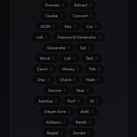
Domain
3
Extract
3
Cookie
3
Convert
3
JSON
3
Key
3
Css
3
call
3
Password Generator
3
Generate
3
Sql
3
Word
3
List
3
Text
3
Çeviri
3
Money
3
File
3
Day
3
Check
3
Hash
3
Secure
3
Year
3
Sanitize
3
Port
3
ID
2
Geçen Süre
2
Anlık
2
Kullanıcı
2
Renkli
2
Başlat
2
Durdur
2