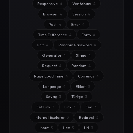
Responsive
4
Veritabanı
4
Browser
4
Session
4
Post
4
Error
4
Time Difference
4
Form
4
sinif
4
Random Password
4
Generator
4
String
4
Request
4
Random
4
Page Load Time
4
Currency
4
Language
4
Etiket
3
Sayaç
3
Türkçe
3
Sef Link
3
Link
3
Seo
3
Internet Explorer
3
Redirect
3
Input
3
Hex
3
Url
3