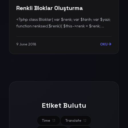
Renkli Bloklar Oluşturma
<?php class Bloklar{ var $renk; var $tarih; var $yazi;
function renksec($renk){ $this->renk = $renk; ...
9 June 2018
OKU
Etiket Bulutu
Time
13
Translate
12