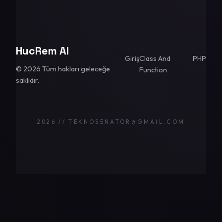
HucRem AI
Giriş
Class And
PHP
© 2026 Tüm hakları geleceğe
Function
saklıdır.
2026 // TEKNOSENATOR@GMAIL.COM