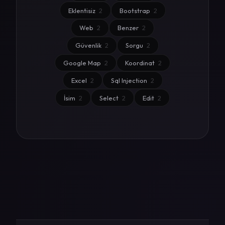
Eklentisiz
2
Bootstrap
2
Web
2
Benzer
2
Güvenlik
2
Sorgu
2
Google Map
2
Koordinat
2
Excel
2
Sql Injection
2
İsim
2
Select
2
Edit
2