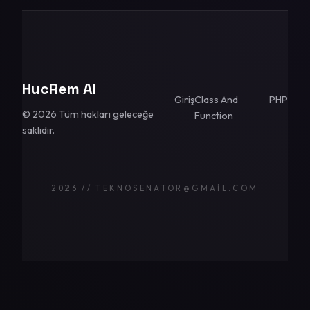
HucRem AI
Giriş
Class And
PHP
© 2026 Tüm hakları geleceğe
Function
saklıdır.
2026 // TEKNOSENATOR@GMAIL.COM