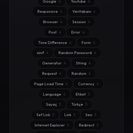
Google
4
Youtube
4
Responsive
4
Veritabanı
4
Browser
4
Session
4
Post
4
Error
4
Time Difference
4
Form
4
sinif
4
Random Password
4
Generator
4
String
4
Request
4
Random
4
Page Load Time
4
Currency
4
Language
4
Etiket
3
Sayaç
3
Türkçe
3
Sef Link
3
Link
3
Seo
3
Internet Explorer
3
Redirect
3