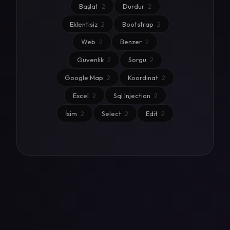
Başlat
2
Durdur
2
Eklentisiz
2
Bootstrap
2
Web
2
Benzer
2
Güvenlik
2
Sorgu
2
Google Map
2
Koordinat
2
Excel
2
Sql Injection
2
İsim
2
Select
2
Edit
2