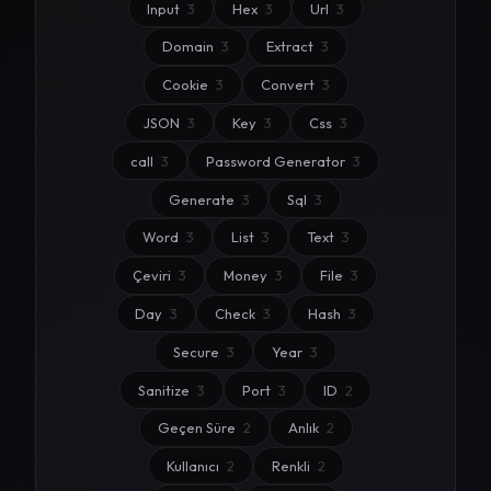
Input
3
Hex
3
Url
3
Domain
3
Extract
3
Cookie
3
Convert
3
JSON
3
Key
3
Css
3
call
3
Password Generator
3
Generate
3
Sql
3
Word
3
List
3
Text
3
Çeviri
3
Money
3
File
3
Day
3
Check
3
Hash
3
Secure
3
Year
3
Sanitize
3
Port
3
ID
2
Geçen Süre
2
Anlık
2
Kullanıcı
2
Renkli
2