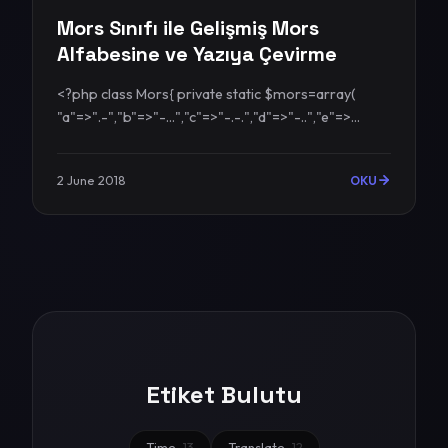
Mors Sınıfı ile Gelişmiş Mors
Alfabesine ve Yazıya Çevirme
<?php class Mors{ private static $mors=array(
"a"=>".-","b"=>"-...","c"=>"-.-.","d"=>"-..","e"=>...
2 June 2018
OKU
Etiket Bulutu
Time
13
Translate
12