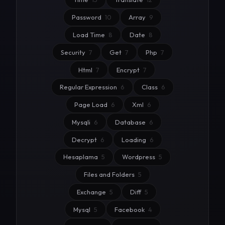
Password
10
Array
9
Load Time
8
Date
8
Security
7
Get
7
Php
7
Html
7
Encrypt
7
Regular Expression
6
Class
6
Page Load
6
Xml
6
Mysqli
6
Database
6
Decrypt
6
Loading
6
Hesaplama
5
Wordpress
5
Files and Folders
5
Exchange
5
Diff
5
Mysql
5
Facebook
4