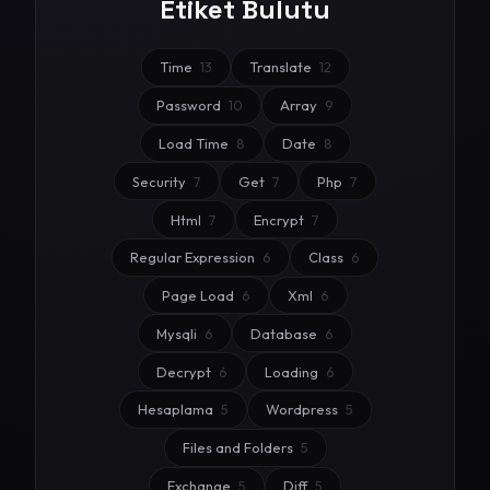
Etiket Bulutu
Time
13
Translate
12
Password
10
Array
9
Load Time
8
Date
8
Security
7
Get
7
Php
7
Html
7
Encrypt
7
Regular Expression
6
Class
6
Page Load
6
Xml
6
Mysqli
6
Database
6
Decrypt
6
Loading
6
Hesaplama
5
Wordpress
5
Files and Folders
5
Exchange
5
Diff
5