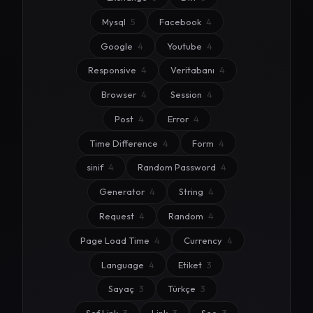
Mysql
5
Facebook
4
Google
4
Youtube
4
Responsive
4
Veritabanı
4
Browser
4
Session
4
Post
4
Error
4
Time Difference
4
Form
4
sinif
4
Random Password
4
Generator
4
String
4
Request
4
Random
4
Page Load Time
4
Currency
4
Language
4
Etiket
3
Sayaç
3
Türkçe
3