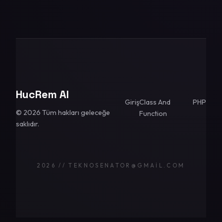
HucRem AI
Giriş
Class And
PHP
© 2026 Tüm hakları geleceğe
Function
saklıdır.
2026 // TEKNOSENATOR@GMAIL.COM