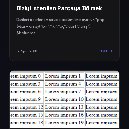
Diziyi İstenilen Parçaya Bölmek
Dizileri belirlenen sayıda bölümlere ayırır. <?php
$dizi = array("bir","iki","üç","dört","beş");
$bolunme...
17 April 2018
OKU