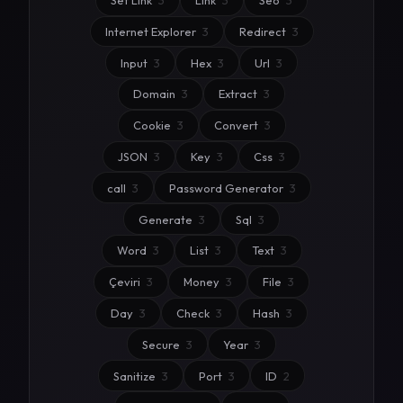
Sef Link
3
Link
3
Seo
3
Internet Explorer
3
Redirect
3
Input
3
Hex
3
Url
3
Domain
3
Extract
3
Cookie
3
Convert
3
JSON
3
Key
3
Css
3
call
3
Password Generator
3
Generate
3
Sql
3
Word
3
List
3
Text
3
Çeviri
3
Money
3
File
3
Day
3
Check
3
Hash
3
Secure
3
Year
3
Sanitize
3
Port
3
ID
2