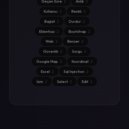
Geçen Süre
2
Anlık
2
Kullanıcı
2
Renkli
2
Başlat
2
Durdur
2
Eklentisiz
2
Bootstrap
2
Web
2
Benzer
2
Güvenlik
2
Sorgu
2
Google Map
2
Koordinat
2
Excel
2
Sql Injection
2
İsim
2
Select
2
Edit
2