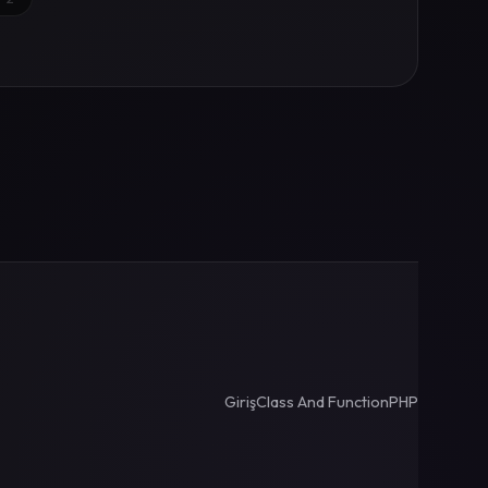
Giriş
Class And Function
PHP