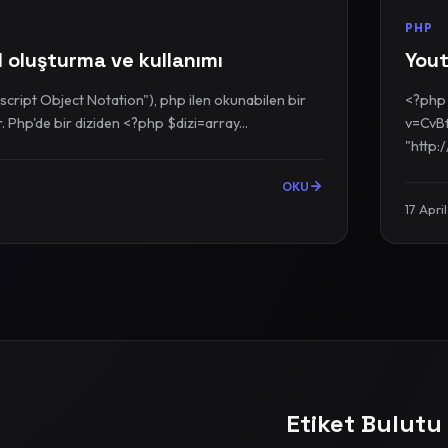
PHP
 oluşturma ve kullanımı
You
cript Object Notation"), php ilen okunabilen bir
<?php $url = "http://www.youtube.com/watch
veri biçimidir. Php'de bir diziden <?php $dizi=array...
v=CvBf
"http:
OKU
17 Apri
Etiket Bulutu