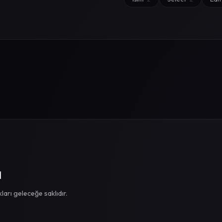
I
rı geleceğe saklıdır.