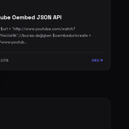
tube Oembed JSON API
?
HwUxHIk";//burası değişken $oembedurlcreate =
//www.youtub...
l 2018
OKU