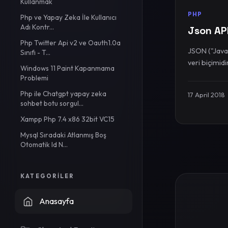
Kullanmak
PHP
Php ve Yapay Zeka İle Kullanıcı
Adı Kontr...
Json API
Php Twitter Api v2 ve Oauth1.0a
JSON ("Javas
Sınıfı - T...
Windows 11 Paint Kapanmama
Problemi
Php ile Chatgpt yapay zeka
17 April 2018
sohbet botu sorgul...
Xampp Php 7.4 x86 32bit VC15
Mysql Sıradaki Atlanmış Boş
Otomatik Id N...
KATEGORILER
Anasayfa