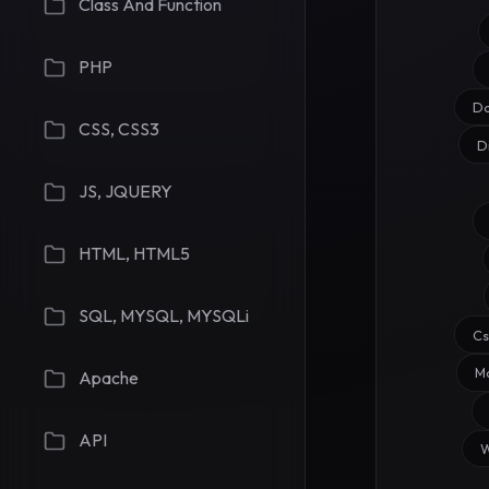
Class And Function
PHP
D
CSS, CSS3
D
JS, JQUERY
HTML, HTML5
SQL, MYSQL, MYSQLi
C
M
Apache
API