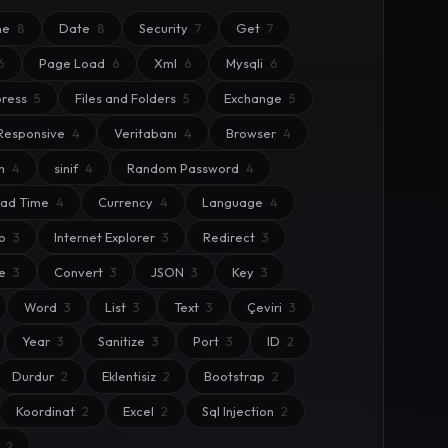
me
8
Date
8
Security
7
Get
7
6
Page Load
6
Xml
6
Mysqli
6
ress
5
Files and Folders
5
Exchange
5
Responsive
4
Veritabanı
4
Browser
4
m
4
sinif
4
Random Password
4
oad Time
4
Currency
4
Language
4
eo
3
Internet Explorer
3
Redirect
3
ie
3
Convert
3
JSON
3
Key
3
Word
3
List
3
Text
3
Çeviri
3
Year
3
Sanitize
3
Port
3
ID
2
Durdur
2
Eklentisiz
2
Bootstrap
2
Koordinat
2
Excel
2
Sql Injection
2
t
2