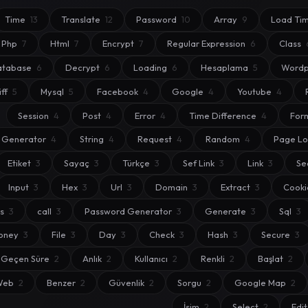
Time
13
Translate
12
Password
10
Array
9
Load Ti
Php
7
Html
7
Encrypt
7
Regular Expression
6
Class
atabase
6
Decrypt
6
Loading
6
Hesaplama
5
Wordp
iff
5
Mysql
5
Facebook
4
Google
4
Youtube
4
Session
4
Post
4
Error
4
Time Difference
4
For
Generator
4
String
4
Request
4
Random
4
Page L
Etiket
3
Sayaç
3
Türkçe
3
Sef Link
3
Link
3
S
Input
3
Hex
3
Url
3
Domain
3
Extract
3
Cook
ss
3
call
3
Password Generator
3
Generate
3
Sql
3
oney
3
File
3
Day
3
Check
3
Hash
3
Secure
3
Geçen Süre
2
Anlık
2
Kullanıcı
2
Renkli
2
Başlat
2
Web
2
Benzer
2
Güvenlik
2
Sorgu
2
Google Map
2
İsim
2
Select
2
Edi