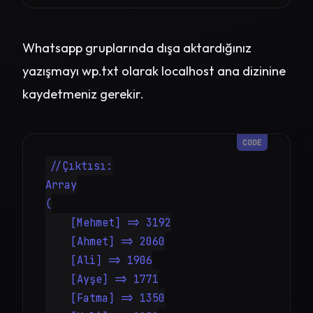
Whatsapp gruplarında dışa aktardığınız
yazışmayı wp.txt olarak localhost ana dizinine
kaydetmeniz gerekir.
//Çıktısı:

Array

(

    [Mehmet] => 3192

    [Ahmet] => 2060

    [Ali] => 1906

    [Ayşe] => 1771

    [Fatma] => 1350
