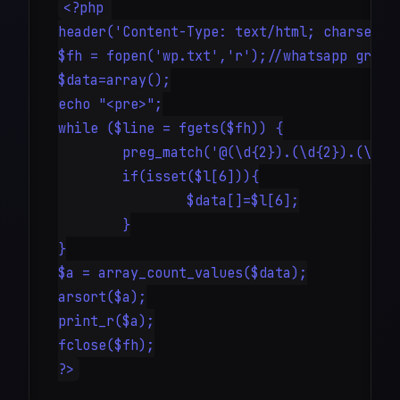
<?php 

header('Content-Type: text/html; charset=ut
$fh = fopen('wp.txt','r');//whatsapp grup m
$data=array();

echo "<pre>";

while ($line = fgets($fh)) {

	preg_match('@(\d{2}).(\d{2}).(\d{4}) (\d{2}):(\d{2}) - (.*?): (.*?)@si',$line,$l);

	if(isset($l[6])){

		$data[]=$l[6];

	}

}

$a = array_count_values($data);

arsort($a);

print_r($a);

fclose($fh);

?>