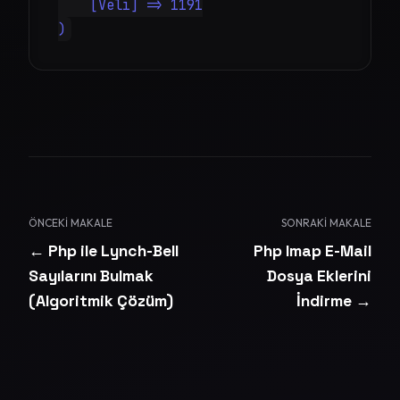
    [Veli] => 1191

)
ÖNCEKI MAKALE
SONRAKI MAKALE
← Php ile Lynch-Bell
Php Imap E-Mail
Sayılarını Bulmak
Dosya Eklerini
(Algoritmik Çözüm)
İndirme →