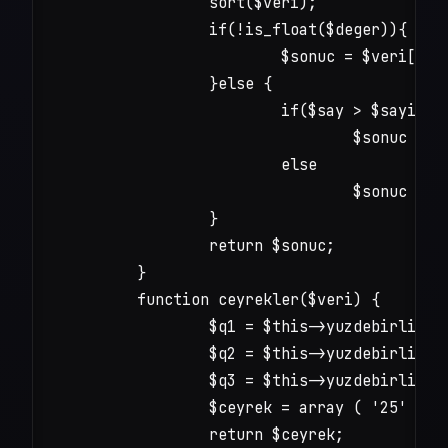
		sort($veri);

		if(!is_float($deger)){

			$sonuc = $veri[$sayiindex];

		}else {

			if($say > $sayiindex+1)

				$sonuc = $deger*($veri[$sayiindex+1] - $veri[$sayiindex]) + $veri[$sayiindex];

			else

				$sonuc = $veri[$sayiindex];

		}

		return $sonuc;

	}

	function ceyrekler($veri) {

		$q1 = $this->yuzdebirlik($veri,25);

		$q2 = $this->yuzdebirlik($veri, 50);

		$q3 = $this->yuzdebirlik($veri, 75);

		$ceyrek = array ( '25' => $q1, '50' => $q2, '75' => $q3);

		return $ceyrek;
