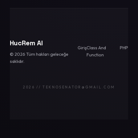
HucRem AI
Giriş
Class And
PHP
© 2026 Tüm hakları geleceğe
Function
saklıdır.
2026 // TEKNOSENATOR@GMAIL.COM