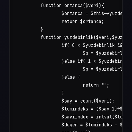
	function ortanca($veri){

		$ortanca = $this->yuzdebirlik($veri,50);

		return $ortanca;

	}

	function yuzdebirlik($veri,$yuzdebirlik){

		if( 0 < $yuzdebirlik && $yuzdebirlik < 1 ) {

			$p = $yuzdebirlik;

		}else if( 1 < $yuzdebirlik && $yuzdebirlik <= 100 ) {

			$p = $yuzdebirlik * .01;

		}else {

			return "";

		}

		$say = count($veri);

		$tumindeks = ($say-1)*$p;

		$sayiindex = intval($tumindeks);

		$deger = $tumindeks - $sayiindex;
