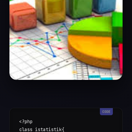
<?php 

class istatistik{
