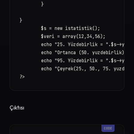
	}

}

	$s = new istatistik();

	$veri = array(12,34,56);

	echo "25. Yüzdebirlik = ".$s->yuzdebirlik($veri,25)."<br />";

	echo "Ortanca (50. yuzdebirlik) = ".$s->ortanca($veri)."<br />";

	echo "95. Yüzdebirlik = ".$s->yuzdebirlik($veri,95)."<br />";

	echo "Çeyrek(25., 50., 75. yuzdebirlik) = ".implode(",	", $s->ceyrekler($veri));

?>
Çıktısı