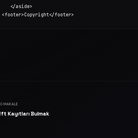
    </aside>

 <footer>Copyright</footer>
KI MAKALE
ft Kayıtları Bulmak