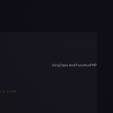
Giriş
Class And Function
PHP
AIL.COM