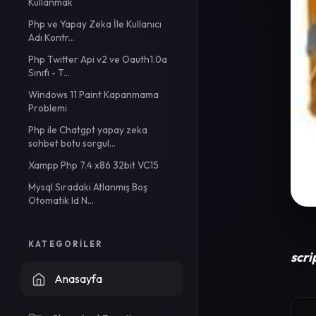
Kullanmak
Php ve Yapay Zeka İle Kullanıcı
Adı Kontr...
Php Twitter Api v2 ve Oauth1.0a
Sınıfı - T...
Windows 11 Paint Kapanmama
Problemi
Php ile Chatgpt yapay zeka
sohbet botu sorgul...
Xampp Php 7.4 x86 32bit VC15
Mysql Sıradaki Atlanmış Boş
Otomatik Id N...
KATEGORILER
scri
Anasayfa