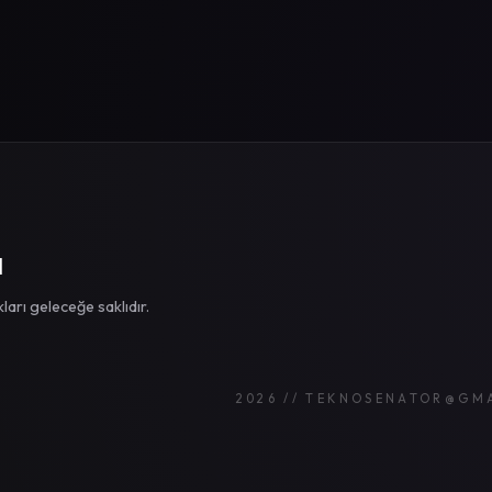
I
rı geleceğe saklıdır.
2026 // TEKNOSENATOR@GM