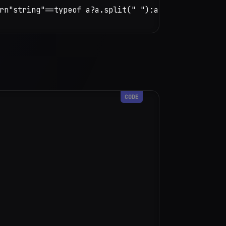
rn"string"==typeof a?a.split(" "):a}function i(a)