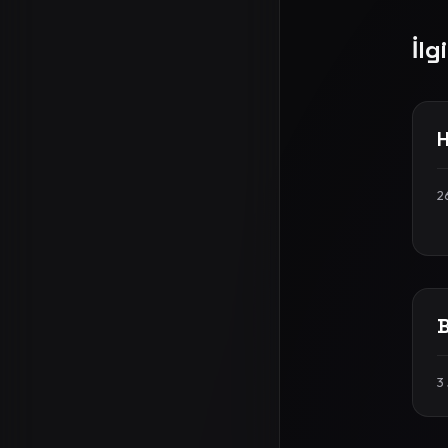
İlg
H
2
B
3