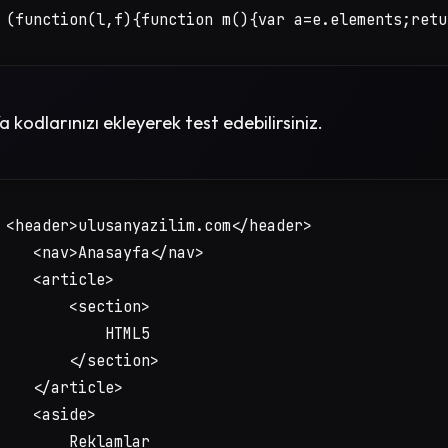
 (function(l,f){function m(){var a=e.elements;retu
a kodlarınızı ekleyerek test edebilirsiniz.
 <header>ulusanyazilim.com</header>

    <nav>Anasayfa</nav>

    <article>

        <section>

            HTML5

        </section>

    </article>

    <aside>

        Reklamlar
