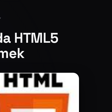
Y
rda HTML5
lmek