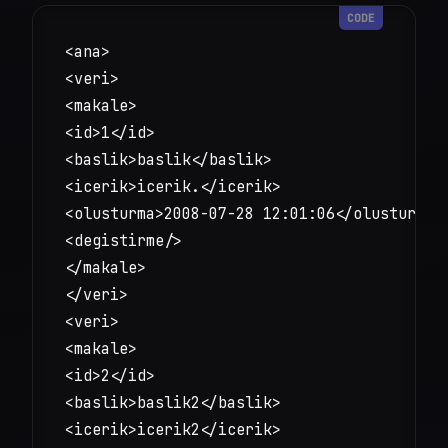
<ana>

<veri>

<makale>

<id>1</id>

<baslik>baslik</baslik>

<icerik>icerik.</icerik>

<olusturma>2008-07-28 12:01:06</olusturma>

<degistirme/>

</makale>

</veri>

<veri>

<makale>

<id>2</id>

<baslik>baslik2</baslik>

<icerik>icerik2</icerik>
