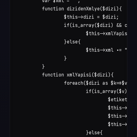
	var $xml = '';

	function dizidenXmlye($dizi){

		$this->dizi = $dizi;

		if(is_array($dizi) && count($dizi) > 0){

			$this->xmlYapisi($dizi);

		}else{

			$this->xml .= "veri yok";

		}

	}

	function xmlYapisi($dizi){

		foreach($dizi as $k=>$v){

			if(is_array($v)){

				$etiket = preg_replace('/^[0-9]{1,}/','veri',$k);

				$this->xml .= "<$etiket>";

				$this->xmlYapisi($v);

				$this->xml .= "</$etiket>";

			}else{
