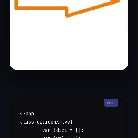
<?php

class dizidenXmlye{

	var $dizi = [];
