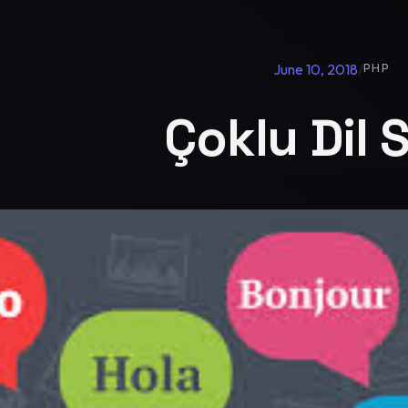
June 10, 2018
/
PHP
Çoklu Dil S