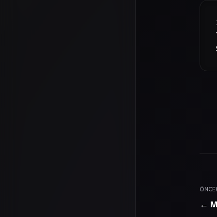
ÖNCE
← Me