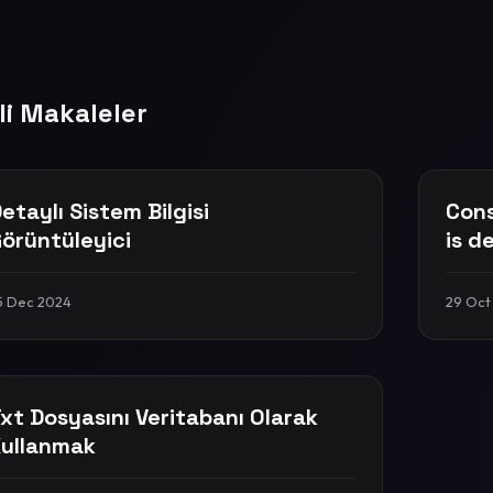
ili Makaleler
etaylı Sistem Bilgisi
Cons
örüntüleyici
is d
5 Dec 2024
29 Oct
xt Dosyasını Veritabanı Olarak
ullanmak