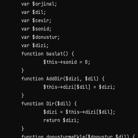
	var $orjinal;

	var $dil;

	var $cevir;

	var $sonid;

	var $donustur;

	var $dizi;

	function baslat() {

		$this->sonid = 0;

	}

function AddDir($dizi, $dil) {

		$this->dizi[$dil] = $dizi;

	}

	function Dir($dil) {

		$dizi = $this->dizi[$dil];

		return $dizi;

	}

function donusturmeEkle($donustur,$dil) {
