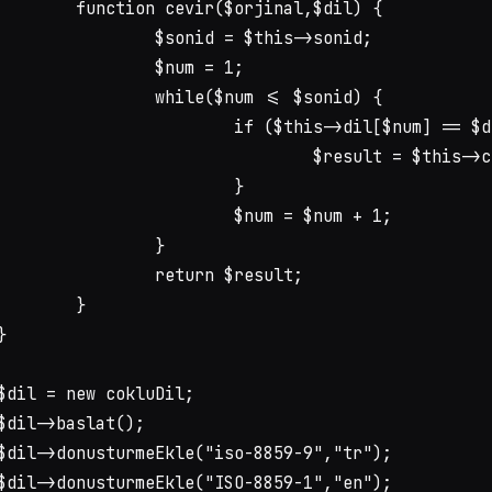
function cevir($orjinal,$dil) {

		$sonid = $this->sonid;

		$num = 1;

		while($num <= $sonid) {

			if ($this->dil[$num] == $dil && $this->orjinal[$num] == $orjinal) {

				$result = $this->cevir[$num];

			}

			$num = $num + 1;

		}

		return $result;

	} 

}

$dil = new cokluDil;

$dil->baslat();

$dil->donusturmeEkle("iso-8859-9","tr");

$dil->donusturmeEkle("ISO-8859-1","en");
