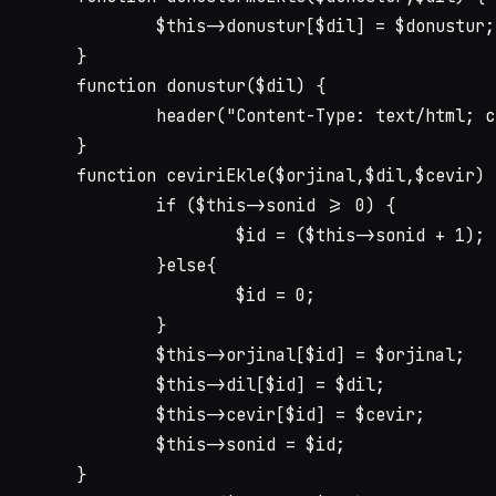
		$this->donustur[$dil] = $donustur;

	}

function donustur($dil) {

	header("Content-Type: text/html; charset=" . $this->donustur[$dil] . "");

	}

function ceviriEkle($orjinal,$dil,$cevir) {

		if ($this->sonid >= 0) {

			$id = ($this->sonid + 1);

		}else{	

			$id = 0;

		}

		$this->orjinal[$id] = $orjinal;

		$this->dil[$id] = $dil;

		$this->cevir[$id] = $cevir;

		$this->sonid = $id;

	}
