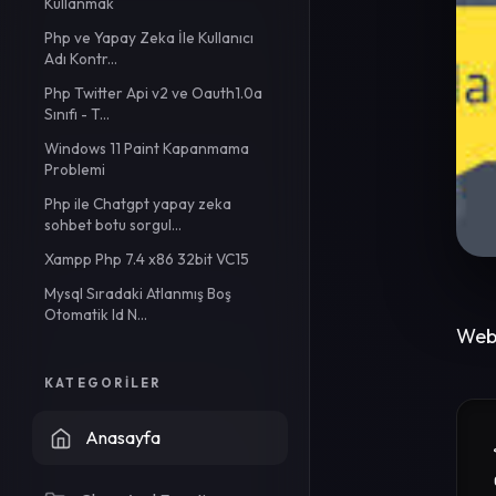
Kullanmak
Php ve Yapay Zeka İle Kullanıcı
Adı Kontr...
Php Twitter Api v2 ve Oauth1.0a
Sınıfı - T...
Windows 11 Paint Kapanmama
Problemi
Php ile Chatgpt yapay zeka
sohbet botu sorgul...
Xampp Php 7.4 x86 32bit VC15
Mysql Sıradaki Atlanmış Boş
Otomatik Id N...
Web 
KATEGORILER
Anasayfa