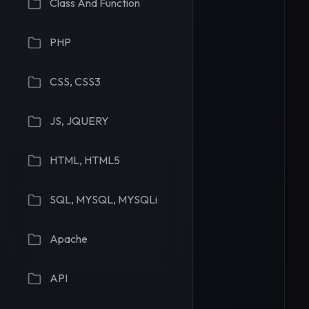
Class And Function
PHP
CSS, CSS3
JS, JQUERY
HTML, HTML5
	
SQL, MYSQL, MYSQLi
Apache
API
	