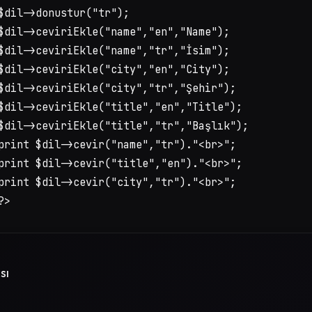
$dil->donustur("tr");

$dil->ceviriEkle("name","en","Name");

$dil->ceviriEkle("name","tr","İsim");

$dil->ceviriEkle("city","en","City");

$dil->ceviriEkle("city","tr","Şehir");

$dil->ceviriEkle("title","en","Title");

$dil->ceviriEkle("title","tr","Başlık");

print $dil->cevir("name","tr")."<br>";

print $dil->cevir("title","en")."<br>";

print $dil->cevir("city","tr")."<br>";

?>
sı