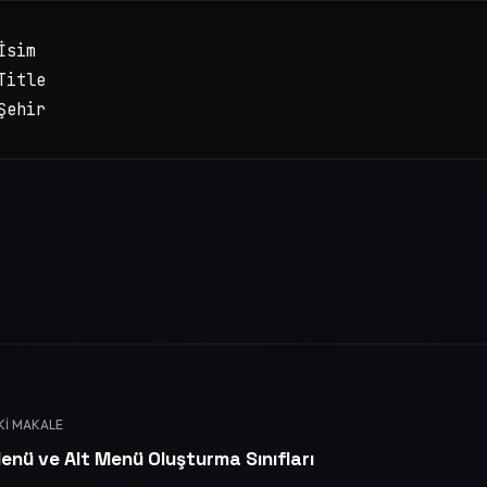
İsim

Title

Şehir
KI MAKALE
nü ve Alt Menü Oluşturma Sınıfları