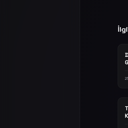
İlg
D
G
2
T
K