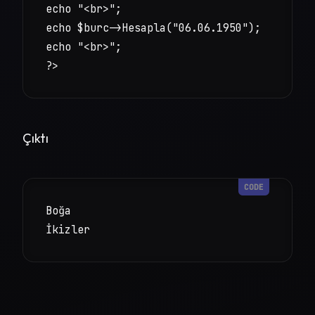
echo "<br>";

echo $burc->Hesapla("06.06.1950");

echo "<br>";

?>
Çıktı
Boğa

İkizler