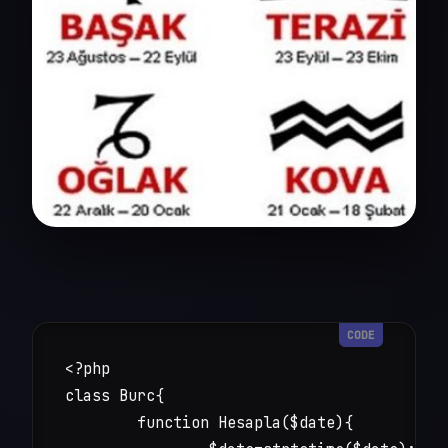
<?php 

class Burc{

	function Hesapla($date){ 
