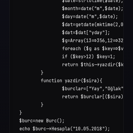
		$date=strtotime($date);

		$month=date("m",$date);

		$day=date("m",$date);

		$dat=getdate(mktime(2,0,0,$month,$day)); 

		$dat=$dat["yday"]; 

		$g=Array(13=>356,12=>326,11=>296,10=>266,9=>235,8=>203,7=>172,6=>140,5=>110,4=>78,3=>51,2=>20,1=>0); 

		foreach ($g as $key=>$value) if ($dat>=$value) break; 

		if ($key>12) $key=1; 

		return $this->yazdir($key); 

	} 	

	function yazdir($sira){

		$burclar=["Yay","Oğlak","Kova","Balık","Koç","Boğa","İkizler","Yengeç","Aslan","Başak","Terazi","Akrep","Yay","Oğlak"];

		return $burclar[($sira)];

	}

}

$burc=new Burc();

echo $burc->Hesapla("10.05.2018");
