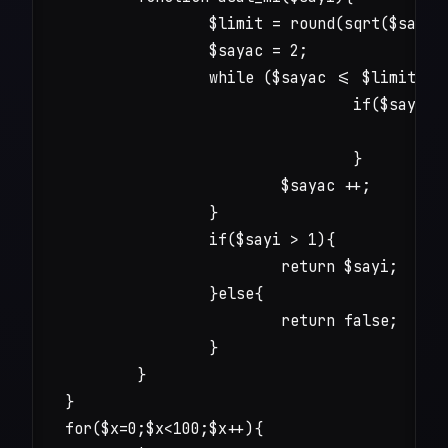
		$limit = round(sqrt($sayi));

		$sayac = 2;

		while ($sayac <= $limit){

				if($sayi % $sayac == 0){

					return false;

				}

			$sayac ++;

		}

		if($sayi > 1){

			return $sayi;

		}else{

			return false;

		}

	}

}

for($x=0;$x<100;$x++){
