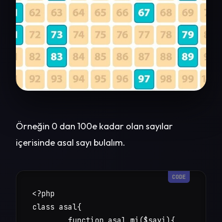
Örneğin 0 dan 100e kadar olan sayılar
içerisinde asal sayı bulalım.
<?php

class asal{

	function asal_mi($sayi){
