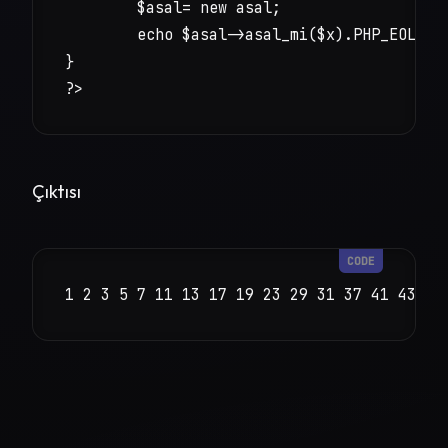
	$asal= new asal;

	echo $asal->asal_mi($x).PHP_EOL;

}

?>
Çıktısı
1 2 3 5 7 11 13 17 19 23 29 31 37 41 43 47